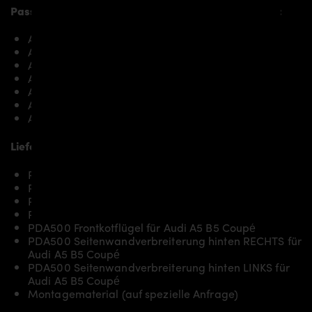
Passend bei folgenden Audi A5 B5 Coupé Modellen:
Audi A5 B5 Coupé 1.8 TFSI
Audi A5 B5 Coupé 2.0 TFSI & 2.0 TDI
Audi A5 B5 Coupé 2.7 TDI
Audi A5 B5 Coupé 3.0 TFSI & 3.0 TDI
Audi A5 B5 Coupé 3.2 FSI
Audi S5 B5 Coupé 4.2 FSI
Audi RS5 B5 Coupé 4.2 FSI
Lieferumfang, Ausführung:
PDA500 Frontspoilerlippe für Audi A5 B5 Coupé
PDA500 Frontstoßstange für Audi A5 B5 Coupé
PDA500 Heckstoßstange für Audi A5 B5 Coupé
PDA500 Seitenschweller für Audi A5 B5 Coupé
PDA500 Frontkotflügel für Audi A5 B5 Coupé
PDA500 Seitenwandverbreiterung hinten RECHTS für
Audi A5 B5 Coupé
PDA500 Seitenwandverbreiterung hinten LINKS für
Audi A5 B5 Coupé
Montagematerial (auf spezielle Anfrage)