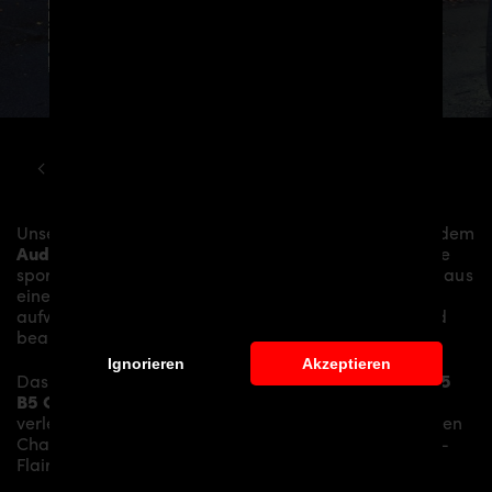
AUDI
A5
B5 COUPE PDA500 WIDEBODY KIT
Unser
PDA500 Widebody Aerodynamik-Kit
verleiht dem
Audi A5 B5 Coupé
mehr Dynamik und akzentuiert die
sportliche Linie des Fahrzeugs. Das Material besteht aus
einem
Glasfaser- / Kunststoffverbund
und wird
aufwändig in Handarbeit laminiert und anschließend
bearbeitet.
Ignorieren
Akzeptieren
Das
PDA500 Widebody Aerodynamik-Kit für Audi A5
B5 Coupé
ersetzt die originale
Karosserieteile
und
verleiht dem
Audi A5 B5 Coupé
somit den individuellen
Charakter und einen gewissen Hauch von Rennsport-
Flair.