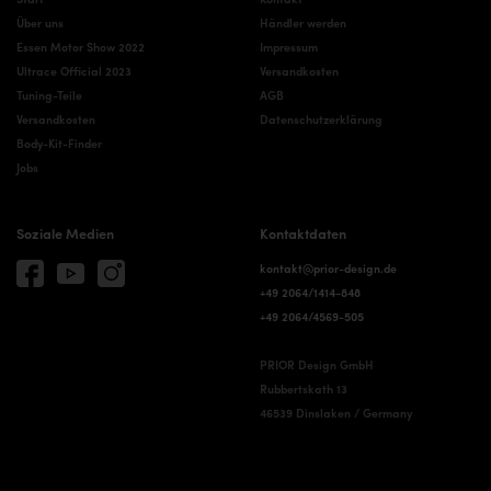
Über uns
Händler werden
Essen Motor Show 2022
Impressum
Ultrace Official 2023
Versandkosten
Tuning-Teile
AGB
Versandkosten
Datenschutzerklärung
Body-Kit-Finder
Jobs
Soziale Medien
Kontaktdaten
kontakt@prior-design.de
+49 2064/1414-848
+49 2064/4569-505
PRIOR Design GmbH
Rubbertskath 13
46539 Dinslaken / Germany