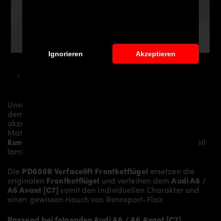
Ignorieren
Akzeptieren
AUDI
A6
A6 S6 RS6 C7 PD600R AERODYNAMIK KIT
Unsere
PD600R Vorfacelift Frontkotflügel
verleihen
dem
Audi A6 / A6 Avant [C7]
mehr Dynamik und
akzentuieren die sportliche Linie des Fahrzeugs. Das
Material besteht aus einem
Glasfaser- /
Kunststoffverbund
und wird aufwändig in Handarbeit
laminiert und anschließend bearbeitet.
Die
PD600R Vorfacelift Frontkotflügel
ersetzen die
originalen
Frontkotflügel
und verleihen dem
Audi A6 /
A6 Avant [C7]
somit den individuellen Charakter und
einen gewissen Hauch von Rennsport-Flair.
Passend bei folgenden Audi A6 / A6 Avant [C7]