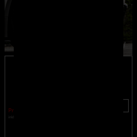
PD6RS Cupwings Heck für Audi RS6 C8
Teilenummer: 4260609898255
In den Warenkorb
Preis: €499.00
inkl. Mwst.
zzgl. Versandkosten
Jetzt anfragen