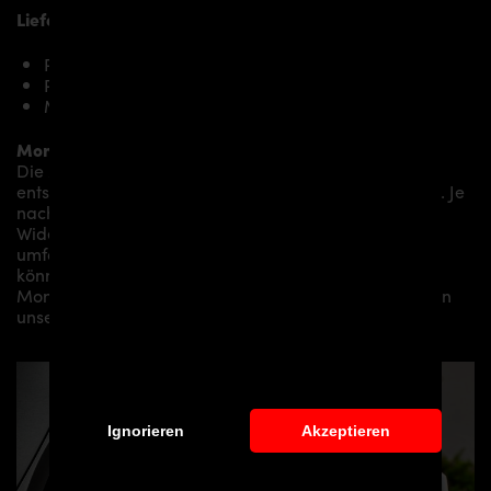
Lieferumfang, Ausführung:
PD6RS Cupwings Heck RECHTS für Audi RS6 C8
PD6RS Cupwings Heck LINKS für Audi RS6 C8
Montagematerial (auf spezielle Anfrage)
Montage:
Die Montage empfehlen wir grundsätzlich durch
entsprechendes Fachpersonal durchführen zu lassen. Je
nach Aerodynamikpaket/
Karosseriepaket/Bodykit/
Widebodykit können kleine bis hin zu sehr
umfangreichen Montagearbeiten anfallen. Gerne
können wir Ihnen je nach Region eine professionelle
Montage in unserem Haus anbieten oder Sie an einen
unserer Vertriebs- und Montagepartner vermitteln.
Ignorieren
Akzeptieren