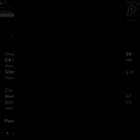
AUDI
A6
RS6 C8 PD6RS BODY KIT
Unsere
PD6RS Cupwings Heck
verleihen dem
Audi RS6
C8
mehr Dynamik und akzentuieren die sportliche Linie
des Fahrzeugs. Das Material besteht aus einem
Glasfaser- / Kunststoffverbund
und wird aufwändig in
Handarbeit laminiert und anschließend bearbeitet.
Die
PD6RS Cupwings Heck
sitzen auf der originalen
Heckstoßstange
und verleihen dem
Audi RS6 C8
somit
den individuellen Charakter und einen gewissen Hauch
von Rennsport-Flair.
Passend bei folgenden Audi A6 C8 Modellen:
ausschließlich für RS6 C8