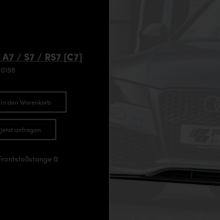
 A7 / S7 / RS7 [C7]
90198
In den Warenkorb
Jetzt anfragen
Frontstoßstange &