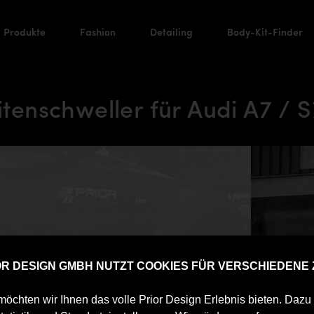
Produkte
Fashion
Detailing
Body-Kit-Finder
enschweller für Audi A7 / S
IOR DESIGN GMBH NUTZT COOKIES FÜR VERSCHIEDENE
öchten wir Ihnen das volle Prior Design Erlebnis bieten. Daz