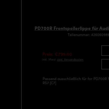
PD700R Frontspoilerlippe für Audi
Teilenummer: 42606098
Preis: €799.00
inkl. Mwst.
zzgl. Versandkosten
Passend ausschließlich für for PD700R 
RS7 [C7]