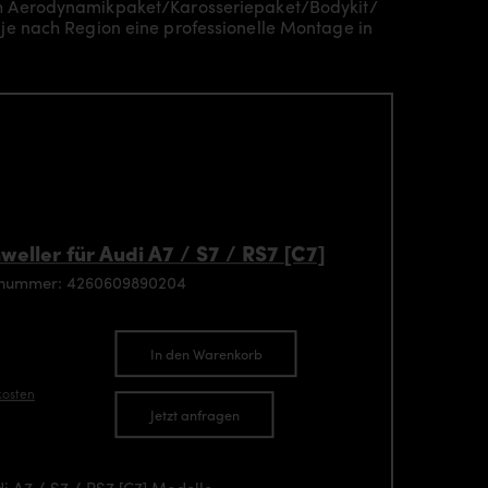
ch Aerodynamikpaket/
Karosseriepaket/Bodykit/
je nach Region eine professionelle Montage in
eller für Audi A7 / S7 / RS7 [C7]
enummer: 4260609890204
In den Warenkorb
kosten
Jetzt anfragen