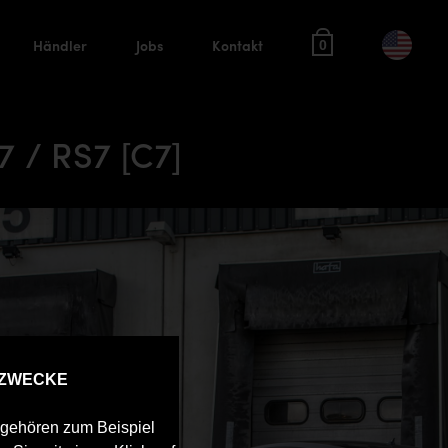
Händler
Jobs
Kontakt
0
7 / RS7 [C7]
 ZWECKE
u gehören zum Beispiel