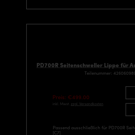
PD700R Seitenschweller Lippe für Au
Teilenummer: 426060989
Preis: €499.00
inkl. Mwst.
zzgl. Versandkosten
Passend ausschließlich für PD700R Sei
[C7]