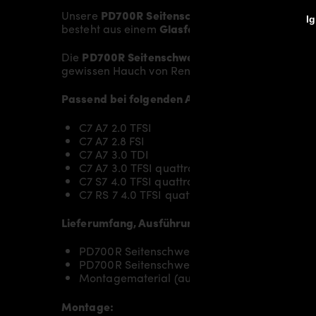
Unsere
PD700R Seitenschweller
verleihen dem
A
Ig
besteht aus einem
Glasfaser- / Kunststoffverb
Die
PD700R Seitenschweller
ersetzen die origin
gewissen Hauch von Rennsport-Flair.
Passend bei folgenden Audi A7 [C7] Modellen:
C7 A7 2.0 TFSI
C7 A7 2.8 FSI
C7 A7 3.0 TDI
C7 A7 3.0 TFSI quattro
C7 S7 4.0 TFSI quattro
C7 RS 7 4.0 TFSI quattro
Lieferumfang, Ausführung:
PD700R Seitenschweller RECHTS für Audi A7 /
PD700R Seitenschweller LINKS für Audi A7 / S
Montagematerial (auf spezielle Anfrage)
Montage: