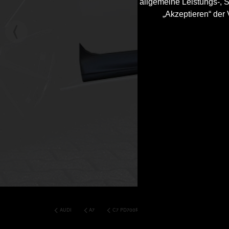
allgemeine Leistungs-, S
„Akzeptieren“ der
AUDI
A7
C7 PD700R WIDEBODY AERODYNAMIK KIT