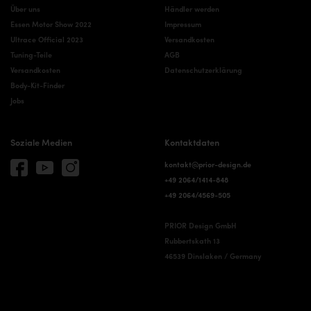
Über uns
Händler werden
Essen Motor Show 2022
Impressum
Ultrace Official 2023
Versandkosten
Tuning-Teile
AGB
Versandkosten
Datenschutzerklärung
Body-Kit-Finder
Jobs
Soziale Medien
Kontaktdaten
kontakt@prior-design.de
+49 2064/1414-848
+49 2064/4569-505
PRIOR Design GmbH
Rubbertskath 13
46539 Dinslaken / Germany