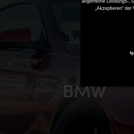
allgemeine Leistungs-, S
„Akzeptieren“ der
Bentley
Ig
BMW