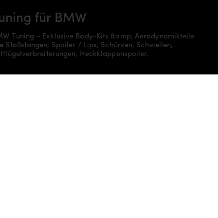
uning für BMW
W Tuning – Exklusive Body-Kits &amp; Aerodynamikteile
e Stoßstangen, Spoiler / Lips, Schürzen, Schwellen,
tflügelverbreiterungen, Heckklappenspoiler.
oziale Medien
Kontaktdaten
kontakt@prior-design.de
+49 2064/1414-848
+49 2064/4569-505