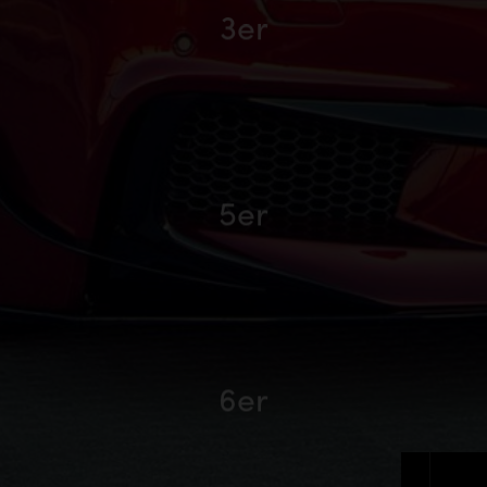
3er
5er
6er