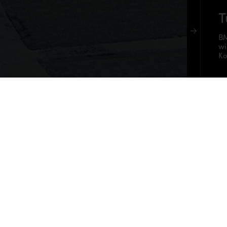
T
BM
7er
wi
Ko
Unsere Partner
X5
Hilfreiche Links
Kontakt
S
Start
Kontakt
Über uns
Händler werden
Essen Motor Show 2022
Impressum
Ultrace Official 2023
Versandkosten