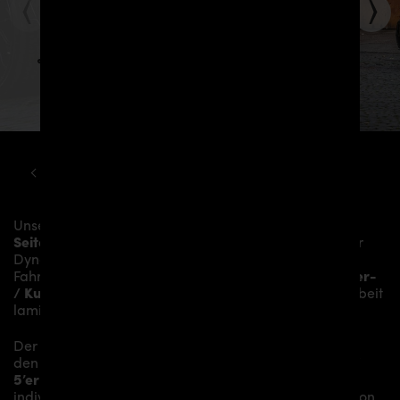
BMW
5ER
F10 F11 PD5XX WIDEBODY KIT
Unser
PD55X Seitenschweller Schwert für PD55X
Seitenschweller
verleiht dem
BMW 5’er F10/F11
mehr
Dynamik und akzentuiert die sportliche Linie des
Fahrzeugs. Das Material besteht aus einem
Glasfaser-
/ Kunststoffverbund
und wird aufwändig in Handarbeit
laminiert und anschließend bearbeitet.
Der
PD55X Seitenschweller Schwert
sitzt auf
den
PD55X Seitenschwellern
und verleiht dem
BMW
5’er F10/F11 Limousine und Touring
somit den
individuellen Charakter und einen gewissen Hauch von