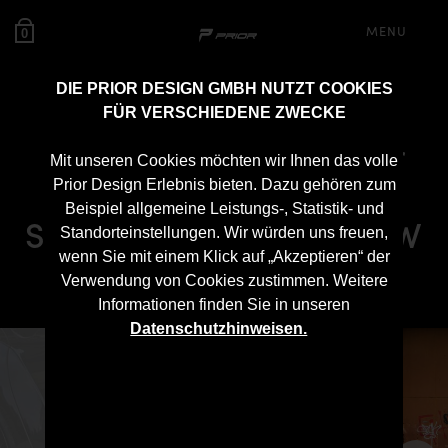
MENU
0
DIE PRIOR DESIGN GMBH NUTZT COOKIES
FÜR VERSCHIEDENE ZWECKE
PD55X Seitenschweller
Mit unseren Cookies möchten wir Ihnen das volle
Schwert für PD55X
Prior Design Erlebnis bieten. Dazu gehören zum
Beispiel allgemeine Leistungs-, Statistik- und
Seitenschweller für BMW
Standorteinstellungen. Wir würden uns freuen,
wenn Sie mit einem Klick auf „Akzeptieren“ der
5'er F10/F11
Verwendung von Cookies zustimmen. Weitere
Informationen finden Sie in unseren
Datenschutzhinweisen.