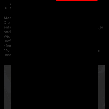
ausschließlich für PD55X Seitenschweller
Montagematerial (auf spezielle Anfrage)
Montage:
Die Montage empfehlen wir grundsätzlich durch
entsprechendes Fachpersonal durchführen zu lassen. Je
nach Aerodynamikpaket/
Karosseriepaket/Bodykit/
Widebodykit können kleine bis hin zu sehr
umfangreichen Montagearbeiten anfallen. Gerne
können wir Ihnen je nach Region eine professionelle
Montage in unserem Haus anbieten oder Sie an einen
unserer Vertriebs- und Montagepartner vermitteln.