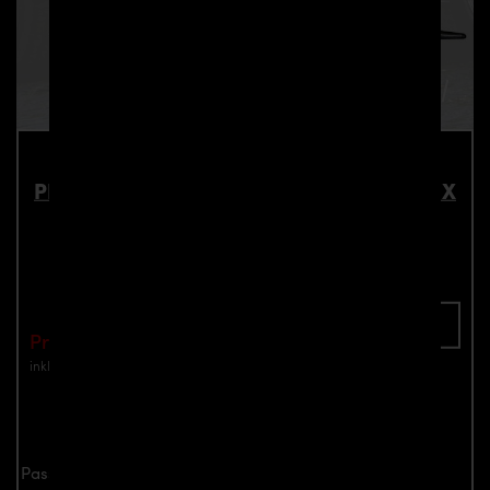
PD55X Seitenschweller Schwert für PD55X
Seitenschweller für BMW 5'er F10/F11
Teilenummer: 4260609891089
In den Warenkorb
Preis: €650.00
inkl. Mwst.
zzgl. Versandkosten
Jetzt anfragen
Passend für PD55X Seitenschweller