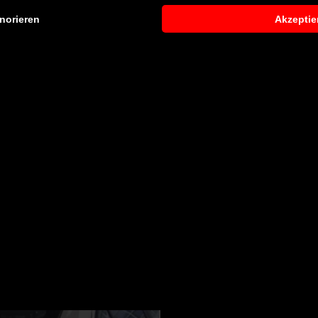
norieren
Akzeptie
Limousine
 entsprechendes Fachpersonal durchführen zu lassen. Je na
greichen Montagearbeiten anfallen. Gerne können wir Ihnen 
r Vertriebs- und Montagepartner vermitteln.