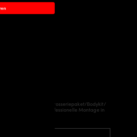
ren
ch Aerodynamikpaket/
Karosseriepaket/Bodykit/
je nach Region eine professionelle Montage in