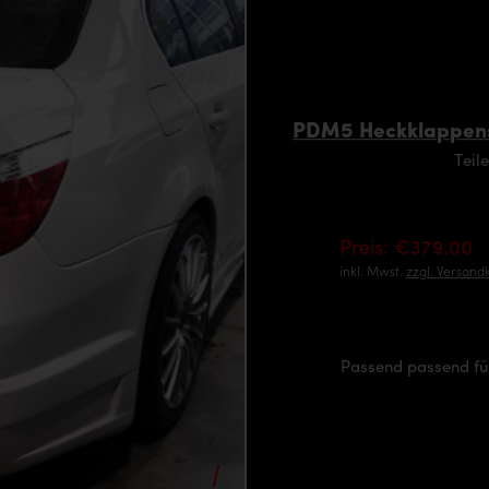
PDM5 Heckklappensp
Teil
Preis: €379.00
inkl. Mwst.
zzgl. Versand
Passend passend fü