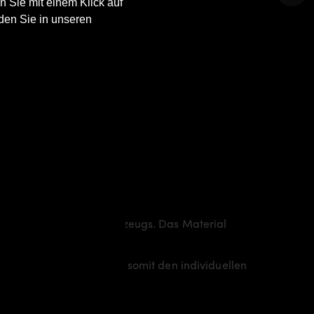
n Sie mit einem Klick auf
den Sie in unseren
portliche Linie des Fahrzeugs. Das Material
ßend bearbeitet.
leiht dem
BMW 5’er E60
somit den individuellen