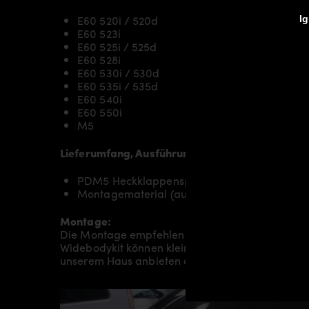
E60 520i / 520d
Ig
E60 523i
E60 525i / 525d
E60 528i
E60 530i / 530d
E60 535i / 535d
E60 540i
E60 550i
M5
Lieferumfang, Ausführung:
PDM5 Heckklappenspoiler für BMW 5’er E60 
Montagematerial (auf spezielle Anfrage)
Montage:
Die Montage empfehlen wir grundsätzlich durch
Widebodykit können kleine bis hin zu sehr umfan
unserem Haus anbieten oder Sie an einen unsere