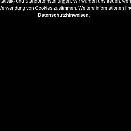
tatistik- und Standorteinstellungen. Wir würden uns freuen, wen
 Verwendung von Cookies zustimmen. Weitere Informationen fin
Datenschutzhinweisen.
BMW 5’er E60 Limousine
mehr Dynamik und akzentuiert die s
und
und wird aufwändig in Handarbeit laminiert und anschlie
0 Limousine
sitzt auf den originalen
Karosserieteilen
und ver
rt-Flair.
: