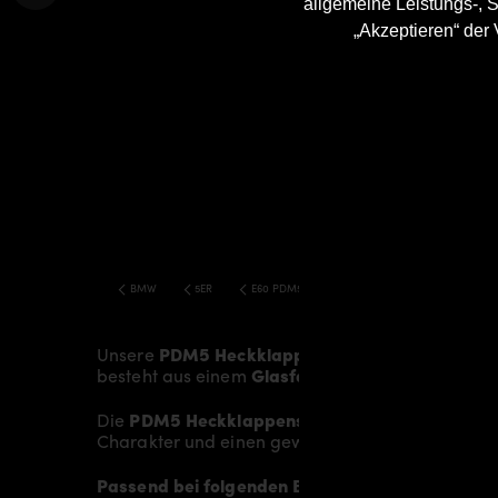
allgemeine Leistungs-, S
„Akzeptieren“ der
BMW
5ER
E60 PDM5 BODY KIT
Unsere
PDM5 Heckklappenspoiler
verleiht dem
besteht aus einem
Glasfaser- / Kunststoffverb
Die
PDM5 Heckklappenspoiler für BMW 5’er E6
Charakter und einen gewissen Hauch von Rennspo
Passend bei folgenden BMW 5’er E60 Modellen