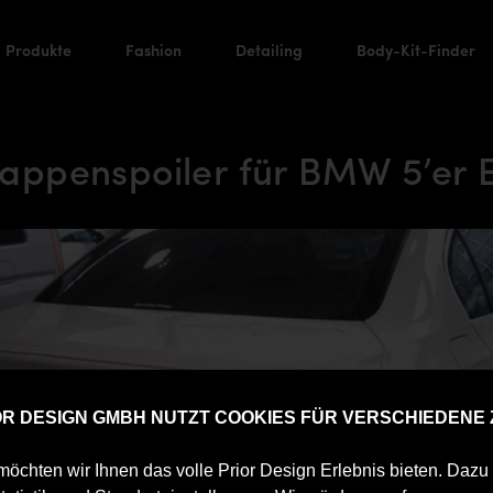
Produkte
Fashion
Detailing
Body-Kit-Finder
ppenspoiler für BMW 5’er 
IOR DESIGN GMBH NUTZT COOKIES FÜR VERSCHIEDENE
öchten wir Ihnen das volle Prior Design Erlebnis bieten. Daz