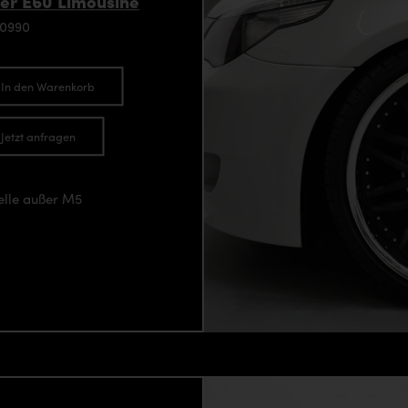
er E60 Limousine
90990
In den Warenkorb
Jetzt anfragen
elle außer M5