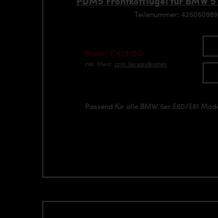
PDM5 Frontkotflügel für BMW 5’
Teilenummer: 42606098
Preis: €619.00
inkl. Mwst.
zzgl. Versandkosten
Passend für alle BMW 5er E60/E61 Mod