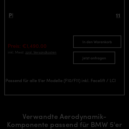
PD55X Frontkotflügel für BMW 5’er F10/F11
Teilenummer: 4260609891102
In den Warenkorb
Preis: €1,490.00
inkl. Mwst.
zzgl. Versandkosten
Jetzt anfragen
Passend für alle 5'er Modelle (F10/F11) inkl. Facelift / LCI
Verwandte Aerodynamik-
Komponente passend für BMW 5'er