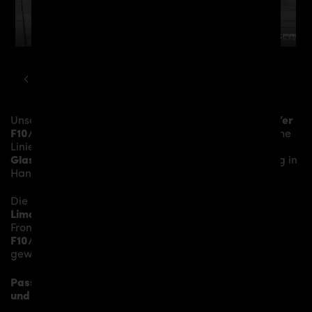
BMW
5ER
F10 F11 PD55X AERODYNAMIK KIT
Unsere
PD55X Frontkotflügel
verleihen dem
BMW 5’er
F10/F11
mehr Dynamik und akzentuieren die sportliche
Linie des Fahrzeugs. Das Material besteht aus einem
Glasfaser- / Kunststoffverbund
und wird aufwändig in
Handarbeit laminiert und anschließend bearbeitet.
Die
PD55X Frontkotflügel für BMW 5’er F10/F11
Limousine und Touring
ersetzen die originalen
Frontkotflügel
und verleihen dem
BMW 5’er
F10/F11
somit den individuellen Charakter und einen
gewissen Hauch von Rennsport-Flair.
Passend bei folgenden BMW 5’er F10/F11 Limousine
und Touring Modellen: