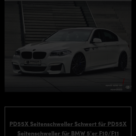
PD55X Seitenschweller Schwert für PD55X
Seitenschweller für BMW 5'er F10/F11