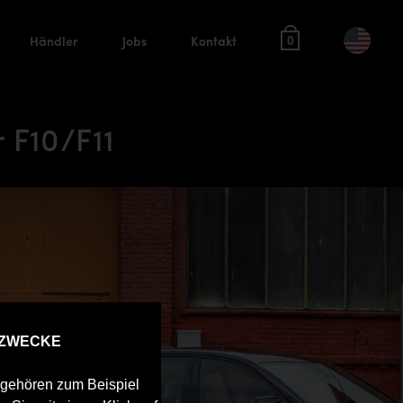
Händler
Jobs
Kontakt
0
 F10/F11
 ZWECKE
u gehören zum Beispiel