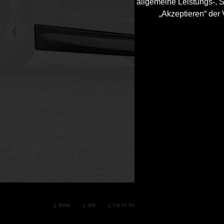
allgemeine Leistungs-, S
„Akzeptieren“ der
BMW
5ER
F10 F11 PD5XX WIDEBODY KIT