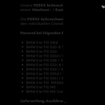
Unsere
PD55X Seitenschweller
verleihen dem
BM
Ig
einem
Glasfaser- / Kunststoffverbund
und wird 
Die
PD55X Seitenschweller für BMW 5’er F10/F1
den individuellen Charakter und einen gewissen 
Passend bei folgenden BMW 5’er F10/F11 Limous
BMW 5’er F10 518d
BMW 5’er F10 520i & 520d & 520d xDrive
BMW 5’er F10 523i
BMW 5’er F10 525d / 525d xDrive
BMW 5’er F10 528i / 528i xDrive
BMW 5’er F10 530i & 530d & 530d xDrive
BMW 5’er F10 535i / 535i xDrive
BMW 5’er F10 535d / 535d xDrive
BMW 5’er F10 550i / 550i xDrive
BMW 5’er F10 M550d xDrive
BMW 5’er F10 M5
BMW 5’er F10 M5 Competition
Lieferumfang, Ausführung: