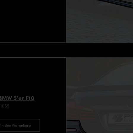
BMW 5'er F10
91065
In den Warenkorb