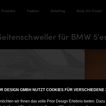
Produkte
Fashion
Detailing
Body-Kit-Finder
eitenschweller für BMW 5'er
IOR DESIGN GMBH NUTZT COOKIES FÜR VERSCHIEDENE
öchten wir Ihnen das volle Prior Design Erlebnis bieten. Daz