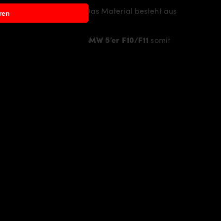
e Linie des Fahrzeugs. Das Material besteht aus
ren
itet.
ller
und verleihen dem
BMW 5’er F10/F11
somit