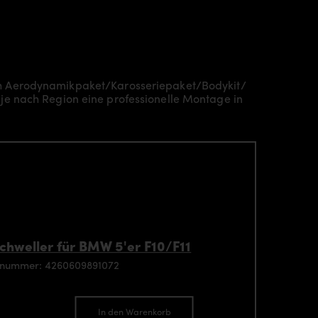
ch Aerodynamikpaket/
Karosseriepaket/Bodykit/
je nach Region eine professionelle Montage in
chweller für BMW 5'er F10/F11
enummer: 4260609891072
In den Warenkorb