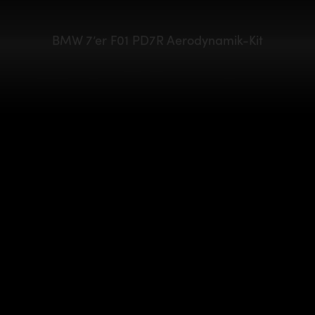
BMW 7’er F01 PD7R Aerodynamik-Kit