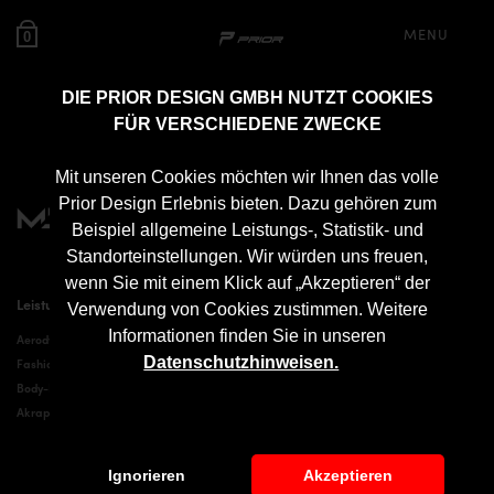
MENU
0
DIE PRIOR DESIGN GMBH NUTZT COOKIES
FÜR VERSCHIEDENE ZWECKE
Unsere Partner
Mit unseren Cookies möchten wir Ihnen das volle
Prior Design Erlebnis bieten. Dazu gehören zum
Beispiel allgemeine Leistungs-, Statistik- und
Standorteinstellungen. Wir würden uns freuen,
wenn Sie mit einem Klick auf „Akzeptieren“ der
Leistungen
Aerodynamik
Verwendung von Cookies zustimmen. Weitere
Informationen finden Sie in unseren
Aerodynamik
Audi Tuning
Datenschutzhinweisen.
Fashion
BMW Tuning
Body-Kit-Finder
Dodge Tuning
Akrapovič Abgasanlagen
Ferrari Tuning
Lamborghini Tuning
Mercedes Tuning
Ignorieren
Akzeptieren
Porsche Tuning