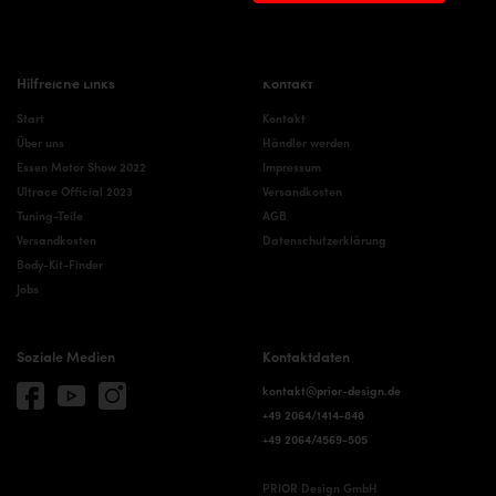
Tesla Tuning
Hilfreiche Links
Kontakt
Start
Kontakt
Über uns
Händler werden
Essen Motor Show 2022
Impressum
Ultrace Official 2023
Versandkosten
Tuning-Teile
AGB
Versandkosten
Datenschutzerklärung
Body-Kit-Finder
Jobs
Soziale Medien
Kontaktdaten
kontakt@prior-design.de
+49 2064/1414-848
+49 2064/4569-505
PRIOR Design GmbH