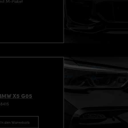
mit M-Paket
 BMW X5 G05
98415
In den Warenkorb