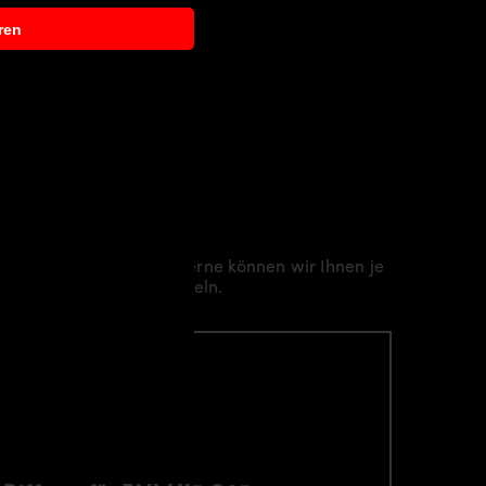
ren
h
gearbeiten anfallen. Gerne können wir Ihnen je
 Montagepartner vermitteln.