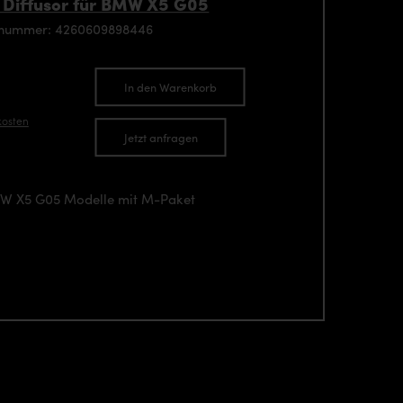
iffusor für BMW X5 G05
enummer: 4260609898446
In den Warenkorb
kosten
Jetzt anfragen
MW X5 G05 Modelle mit M-Paket