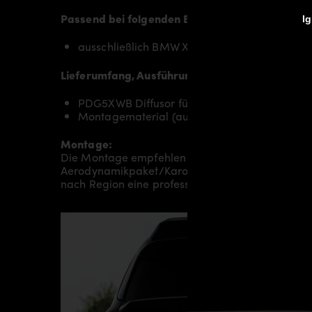
Passend bei folgenden BMW X5 G05 Modellen:
Ig
ausschließlich BMW X5 G05 mit M-Paket
Lieferumfang, Ausführung:
PDG5XWB Diffusor für BMW X5 G05
Montagematerial (auf spezielle Anfrage)
Montage:
Die Montage empfehlen wir grundsätzlich durch 
Aerodynamikpaket/Karosseriepaket/Bodykit/Wide
nach Region eine professionelle Montage in uns