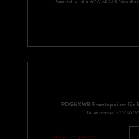
Passend für alle BMW X5 G05 Modelle 
PDG5XWB Frontspoiler für
Teilenummer: 42606098
Preis: €1,490.00