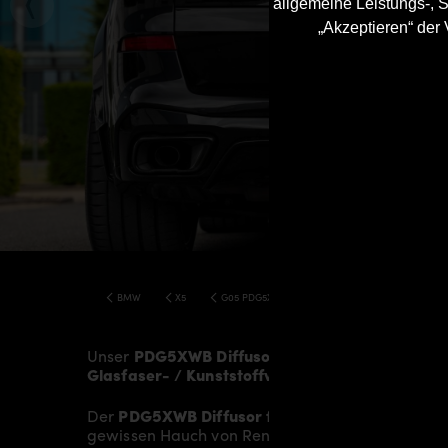
allgemeine Leistungs-, S
„Akzeptieren“ der
BMW
X5
G05 PDG5XWB WIDEBODY KIT
Unser
PDG5XWB Diffusor
verleiht dem
BMW X5
Glasfaser- / Kunststoffverbund
und wird aufwän
Der
PDG5XWB Diffusor für BMW X5 G05
sitzt a
gewissen Hauch von Rennsport-Flair.