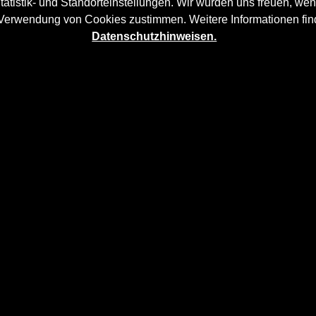
tatistik- und Standorteinstellungen. Wir würden uns freuen, wen
 Verwendung von Cookies zustimmen. Weitere Informationen fin
Datenschutzhinweisen.
 G05
mehr Dynamik und akzentuiert die sportliche Linie des 
dig in Handarbeit laminiert und anschließend bearbeitet.
uf die originale
Heckstoßstange
und verleiht dem
BMW X5 G