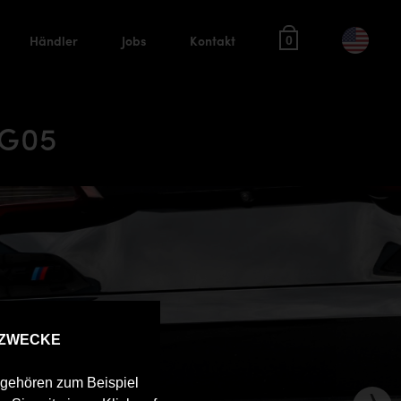
Händler
Jobs
Kontakt
0
 G05
 ZWECKE
u gehören zum Beispiel