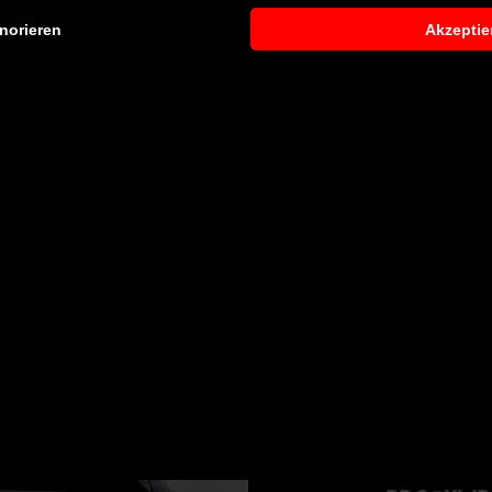
norieren
Akzeptie
entsprechendes Fachpersonal durchführen zu lassen. Je nac
bodykit können kleine bis hin zu sehr umfangreichen Monta
erem Haus anbieten oder Sie an einen unserer Vertriebs- und