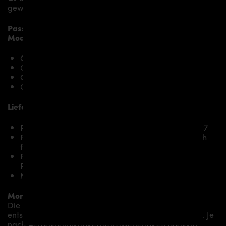
gewissen Hauch von Rennsport-Flair.
Passend bei folgenden Chevrolet Corvette C7
Modellen:
Corvette Z06
Corvette Z06 Convertible
Corvette Z07
Corvette Z07 Convertible
Lieferumfang, Ausführung:
PDR700 Frontstoßstange für Chevrolet Corvette C7
PDR700 Frontspoiler Lippe passend ausschließlich
für PDR700 Frontstoßstange
PDR700 Cupwings passend ausschließlich für
PDR700 Frontstoßstange
Montagematerial (auf spezielle Anfrage)
Montage:
Die Montage empfehlen wir grundsätzlich durch
entsprechendes Fachpersonal durchführen zu lassen. Je
nach Aerodynamikpaket/
Karosseriepaket/Bodykit/