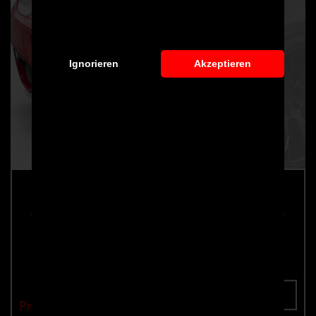
Ignorieren
Akzeptieren
PD458 Heckstoßstange für Ferrari Italia
F458
Teilenummer: 4260609891614
In den Warenkorb
Preis: €2,290.00