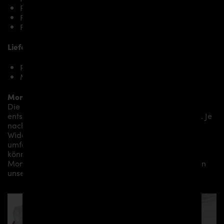
Ferrari 458 Spider
Ferrari 458 Speciale
Ferrari 458 Speciale Aperta
Lieferumfang, Ausführung:
PD458 Heckstoßstange für Ferrari Italia F458
Montagematerial (auf spezielle Anfrage)
Montage:
Die Montage empfehlen wir grundsätzlich durch
entsprechendes Fachpersonal durchführen zu lassen. Je
nach Aerodynamikpaket/
Karosseriepaket/Bodykit/
Widebodykit können kleine bis hin zu sehr
umfangreichen Montagearbeiten anfallen. Gerne
können wir Ihnen je nach Region eine professionelle
Montage in unserem Haus anbieten oder Sie an einen
unserer Vertriebs- und Montagepartner vermitteln.