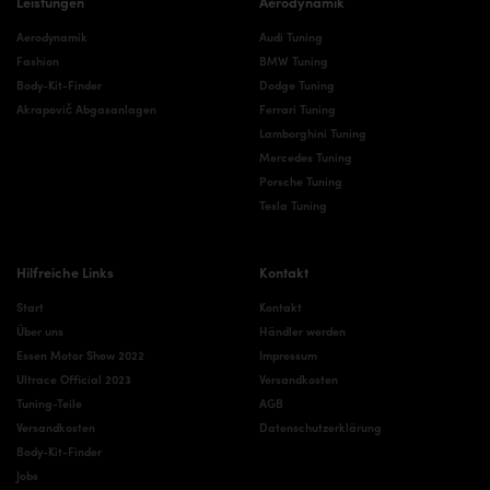
Leistungen
Aerodynamik
Aerodynamik
Audi Tuning
Fashion
BMW Tuning
Body-Kit-Finder
Dodge Tuning
Akrapovič Abgasanlagen
Ferrari Tuning
Lamborghini Tuning
Mercedes Tuning
Porsche Tuning
Tesla Tuning
Hilfreiche Links
Kontakt
Start
Kontakt
Über uns
Händler werden
Essen Motor Show 2022
Impressum
Ultrace Official 2023
Versandkosten
Tuning-Teile
AGB
Versandkosten
Datenschutzerklärung
Body-Kit-Finder
Jobs