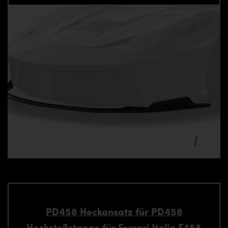
PD458 Heckansatz für PD458
Heckstoßstange für Ferrari Italia F458