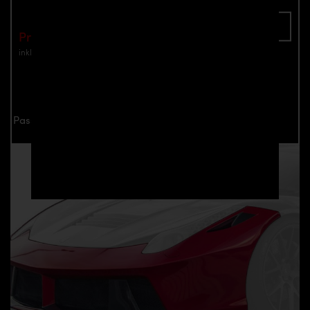
In den Warenkorb
Preis: €2,190.00
inkl. Mwst.
zzgl. Versandkosten
Jetzt anfragen
Passend für alle Ferrari Italia F458 Modelle