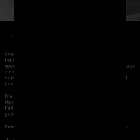
FERRARI
F458
ITALIA PD458 AERODYNAMIK KIT
Unsere
PD458 Heckstoßstange
verleiht dem
Ferrari
Italia F458
mehr Dynamik und akzentuiert die
sportliche Linie des Fahrzeugs. Das Material besteht aus
einem
Glasfaser- / Kunststoffverbund
und wird
aufwändig in Handarbeit laminiert und anschließend
bearbeitet.
Die
PD458 Heckstoßstange
ersetzt die originale
Heckstoßstange
und verleiht dem
Ferrari Italia
F458
somit den individuellen Charakter und einen
gewissen Hauch von Rennsport-Flair.
Passend bei folgenden Ferrari Italia F458 Modellen:
Ferrari 458 Italia