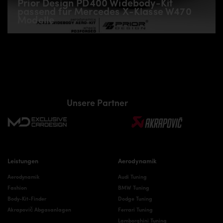
Prior Design PD400 Widebody-Kit
passend für Mercedes X-Klasse W470
Modelle
Unsere Partner
Leistungen
Aerodynamik
Aerodynamik
Audi Tuning
Fashion
BMW Tuning
Body-Kit-Finder
Dodge Tuning
Akrapovič Abgasanlagen
Ferrari Tuning
Lamborghini Tuning