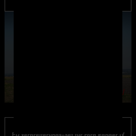
PD Verbreiterungs-Set für Ford Ranger IV