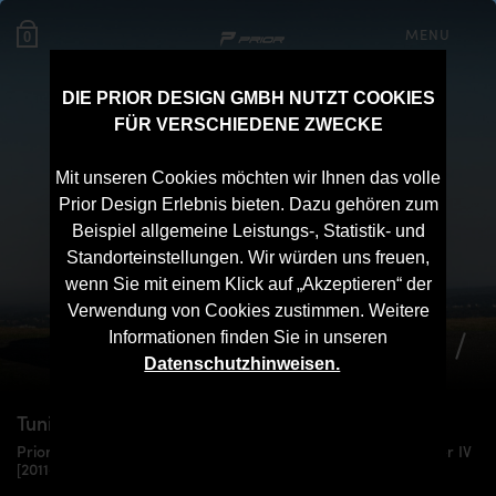
MENU
0
DIE PRIOR DESIGN GMBH NUTZT COOKIES
FÜR VERSCHIEDENE ZWECKE
Mit unseren Cookies möchten wir Ihnen das volle
Prior Design Erlebnis bieten. Dazu gehören zum
Beispiel allgemeine Leistungs-, Statistik- und
Standorteinstellungen. Wir würden uns freuen,
wenn Sie mit einem Klick auf „Akzeptieren“ der
Verwendung von Cookies zustimmen. Weitere
Informationen finden Sie in unseren
Datenschutzhinweisen.
Tuning für
Ford Ranger
IV [2011+]
Prior Design PD Widebody Aerodynamik-Kit für Ford Ranger IV
[2011+]