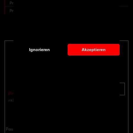
Prior Design PD Heckansatz für Ford Ranger IV 2011+
Prior Design PD Heckspoiler für Ford Ranger IV 2011+
Widebody-Kit für Ford Ranger
Ignorieren
Akzeptieren
PD Frontgrill für Ford Ranger IV 2011+
Teilenummer: 4260609896770
In den Warenkorb
Preis: €499.00
inkl. Mwst.
zzgl. Versandkosten
Jetzt anfragen
Passend für alle standard Ford Ranger IV 2011+ Modelle