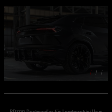
PD700 Dachspoiler für Lamborghini Urus