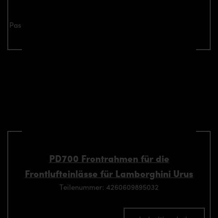
Passend für alle Lamborghini Urus Modelle
Verwandte Aerodynamik-
Komponente passend für
Lamborghini Urus Modelle
PD700 Frontrahmen für die
Frontlufteinlässe für Lamborghini Urus
Teilenummer: 4260609895032