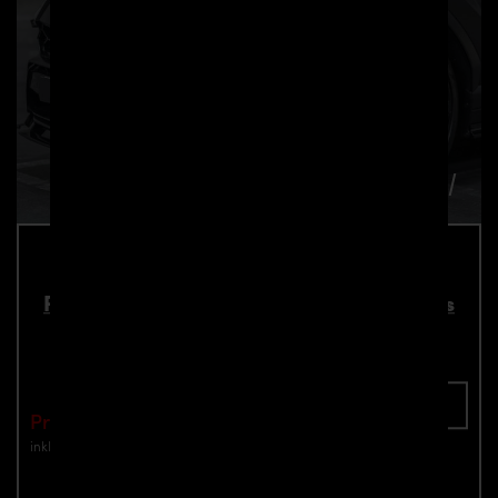
PD700 Frontspoiler für Lamborghini Urus
Teilenummer: 4260609895025
In den Warenkorb
Preis: €2,190.00
inkl. Mwst.
zzgl. Versandkosten
Jetzt anfragen