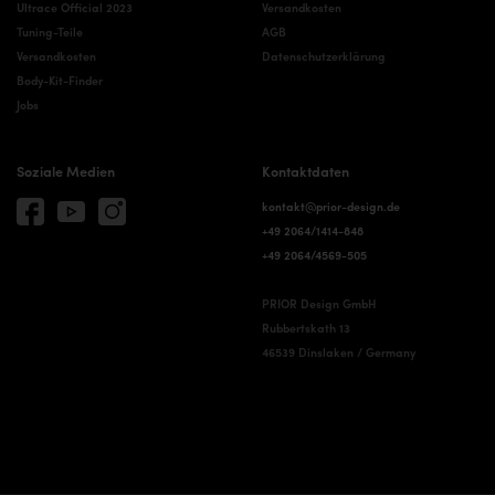
Ultrace Official 2023
Versandkosten
Tuning-Teile
AGB
Versandkosten
Datenschutzerklärung
Body-Kit-Finder
Jobs
Soziale Medien
Kontaktdaten
kontakt@prior-design.de
+49 2064/1414-848
+49 2064/4569-505
PRIOR Design GmbH
Rubbertskath 13
46539 Dinslaken / Germany