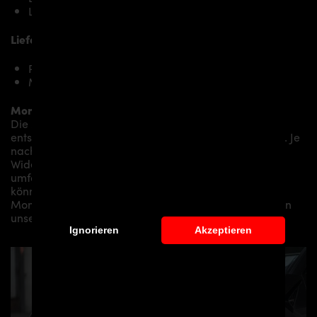
Lamborghini Urus Performante
Lieferumfang, Ausführung:
PD700 Frontspoiler für Lamborghini Urus
Montagematerial (auf spezielle Anfrage)
Montage:
Die Montage empfehlen wir grundsätzlich durch
entsprechendes Fachpersonal durchführen zu lassen. Je
nach Aerodynamikpaket/
Karosseriepaket/Bodykit/
Widebodykit können kleine bis hin zu sehr
umfangreichen Montagearbeiten anfallen. Gerne
können wir Ihnen je nach Region eine professionelle
Montage in unserem Haus anbieten oder Sie an einen
unserer Vertriebs- und Montagepartner vermitteln.
Ignorieren
Akzeptieren