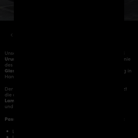
LAMBORGHINI
URUS
LAMBORGHINI URUS PD700 BODY KIT
Unser
PD700 Frontspoiler
verleiht dem
Lamborghini
Urus
mehr Dynamik und akzentuiert die sportliche Linie
des Fahrzeugs. Das Material besteht aus einem
Glasfaser- / Kunststoffverbund
und wird aufwändig in
Handarbeit laminiert und anschließend bearbeitet.
Der
PD700 Frontspoiler für Lamborghini Urus
ersetzt
die originale
Frontstoßstange
und verleiht dem
Lamborghini Urus
somit den individuellen Charakter
und einen gewissen Hauch von Rennsport-Flair.
Passend bei folgenden Lamborghini Urus Modellen:
Lamborghini Urus
Lamborghini Urus S