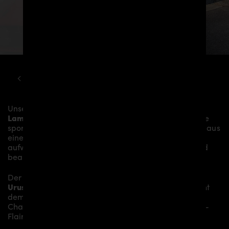
LAMBORGHINI
URUS
PD700 WIDEBODY KIT
Unser
PD700 Motorhaubenaufsatz
verleiht dem
Lamborghini Urus
mehr Dynamik und akzentuiert die
sportliche Linie des Fahrzeugs. Das Material besteht aus
einem
Glasfaser- / Kunststoffverbund
und wird
aufwändig in Handarbeit laminiert und anschließend
bearbeitet.
Der
PD700 Motorhaubenaufsatz für Lamborghini
Urus
sitzt auf der originalen
Motorhaube
und verleiht
dem
Lamborghini Urus
somit den individuellen
Charakter und einen gewissen Hauch von Rennsport-
Flair.