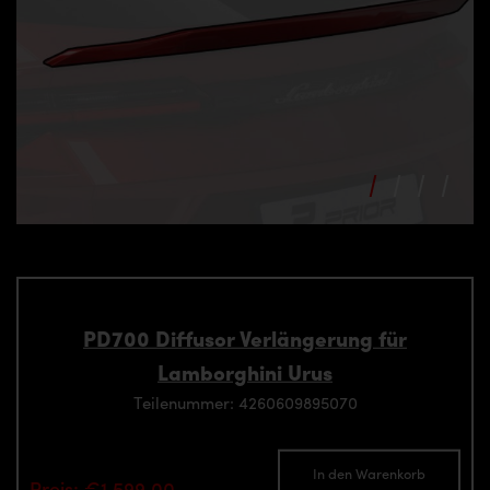
PD700 Diffusor Verlängerung für
Lamborghini Urus
Teilenummer: 4260609895070
In den Warenkorb
Preis: €1,599.00