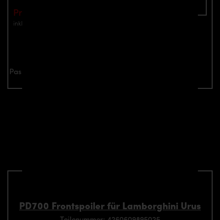
In den Warenkorb
Preis: €2,190.00
inkl. Mwst.
zzgl. Versandkosten
Jetzt anfragen
Passend für alle Lamborghini Urus Modelle
Verwandte Aerodynamik-
Komponente passend für
Lamborghini Urus Modelle
PD700 Frontspoiler für Lamborghini Urus
Teilenummer: 4260609895025