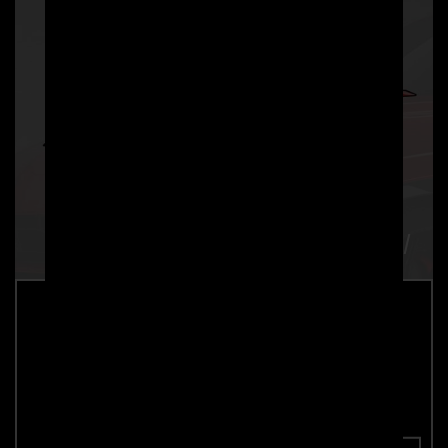
PD700 Motorhaubenaufsatz für
Lamborghini Urus
Teilenummer: 4260609895100