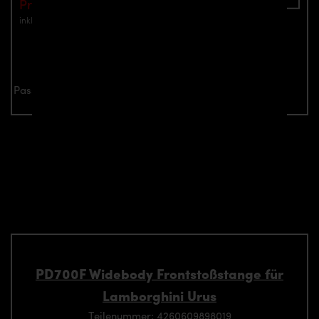
Preis: €1,599.00
inkl. Mwst.
zzgl. Versandkosten
Jetzt anfragen
Passend für alle Lamborghini Urus Modelle
Verwandte Aerodynamik-
Komponente passend für
Lamborghini Urus Modelle
PD700F Widebody Frontstoßstange für
Lamborghini Urus
Teilenummer: 4260609898019