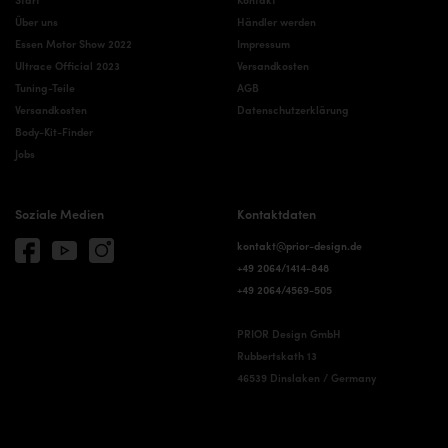
Über uns
Händler werden
Essen Motor Show 2022
Impressum
Ultrace Official 2023
Versandkosten
Tuning-Teile
AGB
Versandkosten
Datenschutzerklärung
Body-Kit-Finder
Jobs
Soziale Medien
Kontaktdaten
kontakt@prior-design.de
+49 2064/1414-848
+49 2064/4569-505
PRIOR Design GmbH
Rubbertskath 13
46539 Dinslaken / Germany