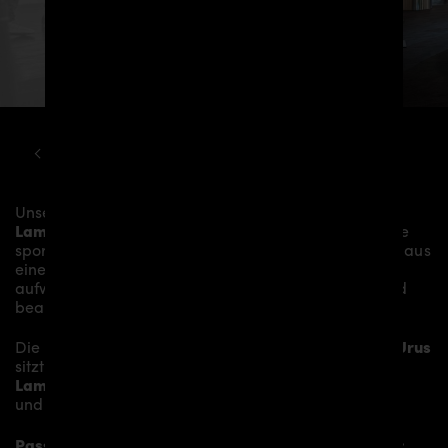
LAMBORGHINI
URUS
PD700F WIDEBODY KIT
Unsere
PD700 Diffusor Verlängerung
verleiht dem
Lamborghini Urus
mehr Dynamik und akzentuiert die
sportliche Linie des Fahrzeugs. Das Material besteht aus
einem
Glasfaser- / Kunststoffverbund
und wird
aufwändig in Handarbeit laminiert und anschließend
bearbeitet.
Die
PD700 Diffusor Verlängerung für Lamborghini Urus
sitzt auf den originalen
Diffusor
und verleiht dem
Lamborghini Urus
somit den individuellen Charakter
und einen gewissen Hauch von Rennsport-Flair.
Passend bei folgenden Lamborghini Urus Modellen: