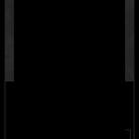
PD700 Diffusor Verlängerung für
Lamborghini Urus
Teilenummer: 4260609895070
In den Warenkorb