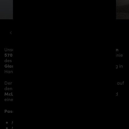
MCLAREN
570S
PD1 AERODYNAMIK KIT
Unser
PD1 Heckklappenspoiler
verleiht dem
McLaren
570S
mehr Dynamik und akzentuiert die sportliche Linie
des Fahrzeugs. Das Material besteht aus einem
Glasfaser- / Kunststoffverbund
und wird aufwändig in
Handarbeit laminiert und anschließend bearbeitet.
Der
PD1 Heckklappenspoiler für McLaren 570S
sitzt auf
den originalen
Karosserieteilen
und verleiht dem
McLaren 570S
somit den individuellen Charakter und
einen gewissen Hauch von Rennsport-Flair.
Passend bei folgenden McLaren 570S Modellen:
McLaren 570S
McLaren 570S Spider