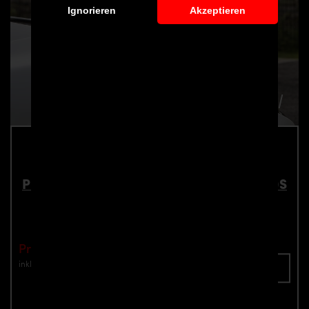
Ignorieren
Akzeptieren
PD1 Heckklappenspoiler für McLaren 570S
Teilenummer: 4260609894219
Preis: €2,899.00
inkl. Mwst.
zzgl. Versandkosten
Jetzt anfragen