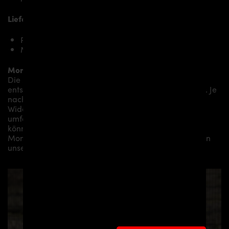
Lieferumfang, Ausführung:
PD1 Heckklappenspoiler für McLaren 570S
Montagematerial (auf spezielle Anfrage)
Montage:
Die Montage empfehlen wir grundsätzlich durch
entsprechendes Fachpersonal durchführen zu lassen. Je
nach Aerodynamikpaket/
Karosseriepaket/Bodykit/
Widebodykit können kleine bis hin zu sehr
umfangreichen Montagearbeiten anfallen. Gerne
können wir Ihnen je nach Region eine professionelle
Montage in unserem Haus anbieten oder Sie an einen
unserer Vertriebs- und Montagepartner vermitteln.