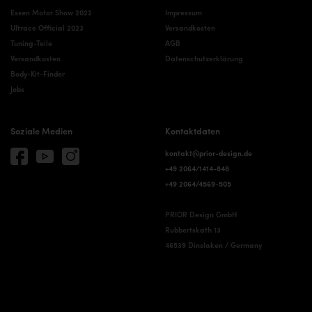
Essen Motor Show 2022
Impressum
Ultrace Official 2023
Versandkosten
Tuning-Teile
AGB
Versandkosten
Datenschutzerklärung
Body-Kit-Finder
Jobs
Soziale Medien
Kontaktdaten
kontakt@prior-design.de
+49 2064/1414-848
+49 2064/4569-505
PRIOR Design GmbH
Rubbertskath 13
46539 Dinslaken / Germany