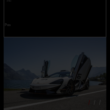
inkl. Mwst.
zzgl. Versandkosten
Jetzt anfragen
Passend für alle McLaren 570S Modelle