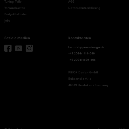
Tuning-Teile
AGB
Versandkosten
Datenschutzerklärung
Body-Kit-Finder
Jobs
Soziale Medien
Kontaktdaten
kontakt@prior-design.de
+49 2064/1414-848
+49 2064/4569-505
PRIOR Design GmbH
Rubbertskath 13
46539 Dinslaken / Germany
© Prior Design
Cookies
T&C