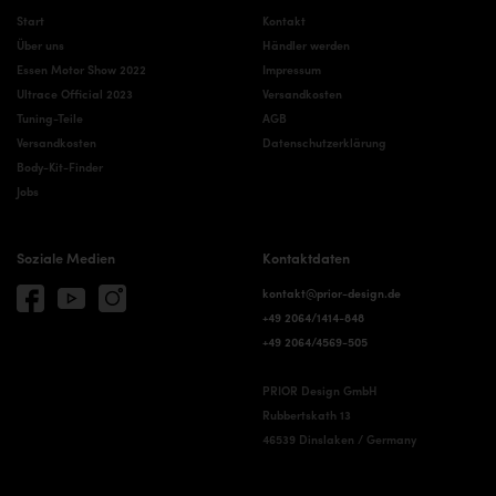
Start
Kontakt
Über uns
Händler werden
Essen Motor Show 2022
Impressum
Ultrace Official 2023
Versandkosten
Tuning-Teile
AGB
Versandkosten
Datenschutzerklärung
Body-Kit-Finder
Jobs
Soziale Medien
Kontaktdaten
kontakt@prior-design.de
+49 2064/1414-848
+49 2064/4569-505
PRIOR Design GmbH
Rubbertskath 13
46539 Dinslaken / Germany