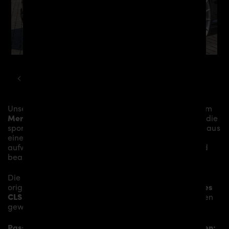
MERCEDES
CLS
C257 PD WIDEBODY KIT
Unsere
PD Heckstoßstange inkl. Diffusor
verleiht dem
Mercedes CLS C257
mehr Dynamik und akzentuiert die
sportliche Linie des Fahrzeugs. Das Material besteht aus
einem
Glasfaser- / Kunststoffverbund
und wird
aufwändig in Handarbeit laminiert und anschließend
bearbeitet.
Die
PD Heckstoßstange inkl. Diffusor
ersetzt die
originale
Heckstoßstange
und verleiht dem
Mercedes
CLS C257
somit den individuellen Charakter und einen
gewissen Hauch von Rennsport-Flair.
Passend bei folgenden Mercedes CLS C257 Modellen: