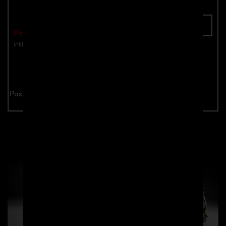
In den Warenkorb
Preis: €949.00
inkl. Mwst.
zzgl. Versandkosten
Jetzt anfragen
Passend für alle Mercedes CLS C218/W218 Modelle