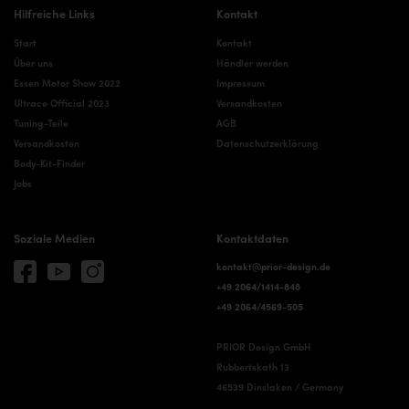
Hilfreiche Links
Kontakt
Start
Kontakt
Über uns
Händler werden
Essen Motor Show 2022
Impressum
Ultrace Official 2023
Versandkosten
Tuning-Teile
AGB
Versandkosten
Datenschutzerklärung
Body-Kit-Finder
Jobs
Soziale Medien
Kontaktdaten
kontakt@prior-design.de
+49 2064/1414-848
+49 2064/4569-505
PRIOR Design GmbH
Rubbertskath 13
46539 Dinslaken / Germany