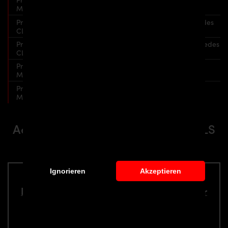
Mercedes CLS W218
Prior Design PD550 Black Edition Frontkotflügel für Mercedes
CLS W218
Prior Design PD550 Black Edition Seitenschweller für Mercedes
CLS W218
Prior Design PD550 Black Edition Heckstoßstange für
Mercedes CLS W218
Prior Design PD550 Black Edition Heckklappenspoiler für
Mercedes CLS W218
Aerodynamik-Kit für Mercedes CLS
W218
Ignorieren
Akzeptieren
PD550 Black Edition Frontstoßstange für
Mercedes CLS C218
Teilenummer: 4260609892321