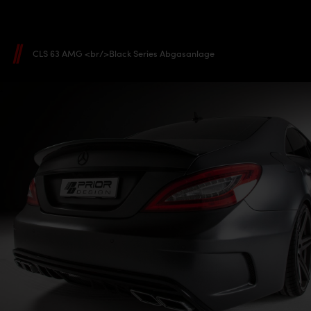
CLS 63 AMG <br/>Black Series Abgasanlage