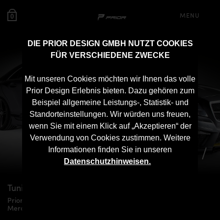
MENU
0
DIE PRIOR DESIGN GMBH NUTZT COOKIES
FÜR VERSCHIEDENE ZWECKE
Mit unseren Cookies möchten wir Ihnen das volle
Prior Design Erlebnis bieten. Dazu gehören zum
Beispiel allgemeine Leistungs-, Statistik- und
Standorteinstellungen. Wir würden uns freuen,
wenn Sie mit einem Klick auf „Akzeptieren“ der
Verwendung von Cookies zustimmen. Weitere
Informationen finden Sie in unseren
Datenschutzhinweisen.
Tuning für
Mercedes CLS
W218
Prior Design PD550 Black Edition Aerodynamik-Kit für
Mercedes CLS W218