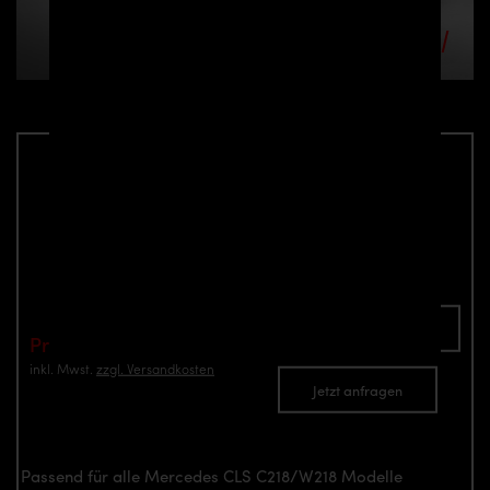
PD550 Black Edition Frontkotflügel für
Mercedes CLS C218
Teilenummer: 4260609892345
In den Warenkorb
Preis: €949.00
inkl. Mwst.
zzgl. Versandkosten
Jetzt anfragen
Passend für alle Mercedes CLS C218/W218 Modelle