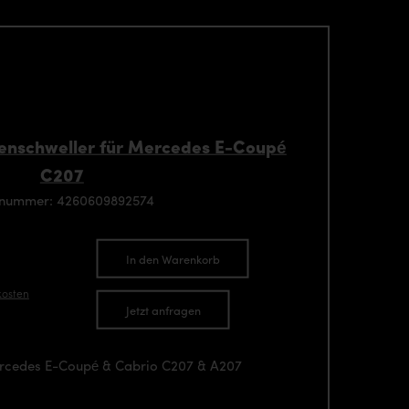
enschweller für Mercedes E-Coupé
C207
enummer: 4260609892574
In den Warenkorb
kosten
Jetzt anfragen
ercedes E-Coupé & Cabrio C207 & A207