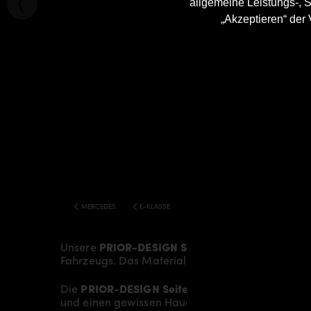
allgemeine Leistungs-, S
„Akzeptieren“ der
MERCEDES
E-KLASSE
COUPE C207 PRIOR DESIGN BODY K
Unsere
PRIOR-DESIGN Seitenschweller
verleih
Fahrzeugs. Das Material besteht aus einem
Glas
Die
PRIOR-DESIGN Seitenschweller
ersetzen die
und einen gewissen Hauch von Rennsport-Flair.