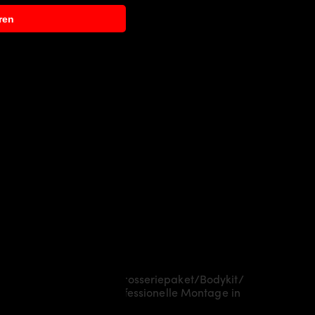
ren
ch Aerodynamikpaket/
Karosseriepaket/Bodykit/
je nach Region eine professionelle Montage in