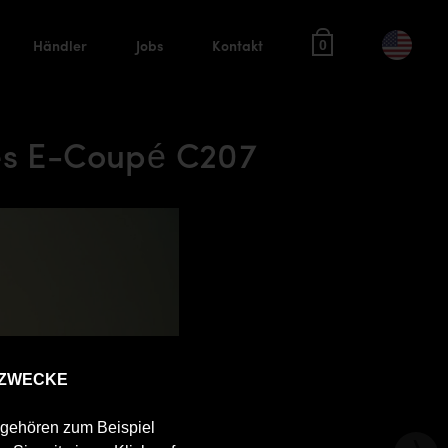
Händler
Jobs
Kontakt
0
es E-Coupé C207
 ZWECKE
u gehören zum Beispiel