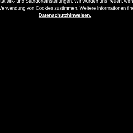
tatistik- und Standorteinstellungen. Wir würden uns freuen, wen
 Verwendung von Cookies zustimmen. Weitere Informationen fin
Datenschutzhinweisen.
IT
en dem
Mercedes E-Coupé & Cabrio C207/A207
mehr Dynamik
faser- / Kunststoffverbund
und wird aufwändig in Handarbei
 originalen
Seitenschweller
und verleihen dem
Mercedes E-