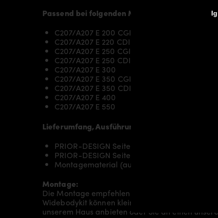
Passend bei folgenden Mercedes E-Coupé & Ca
Ig
C207/A207 E 200 CGI
C207/A207 E 220 CDI
C207/A207 E 250 CGI
C207/A207 E 250 CDI
C207/A207 E 300
C207/A207 E 350 CGI
C207/A207 E 350 CDI
C207/A207 E 400
C207/A207 E 550
Lieferumfang, Ausführung:
PRIOR-DESIGN Seitenschweller RECHTS für 
PRIOR-DESIGN Seitenschweller LINKS für M
Montagematerial (auf spezielle Anfrage)
Montage:
Die Montage empfehlen wir grundsätzlich durch
Widebodykit können kleine bis hin zu sehr umfan
unserem Haus anbieten oder Sie an einen unsere