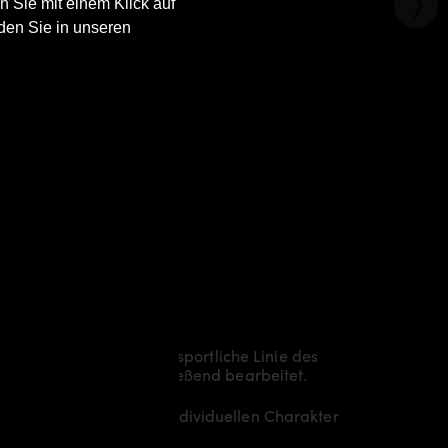
n Sie mit einem Klick auf
den Sie in unseren
 und akzentuieren die sportliche Linie des
t laminiert und anschließend bearbeitet.
Coupe C207
somit den individuellen Charakter