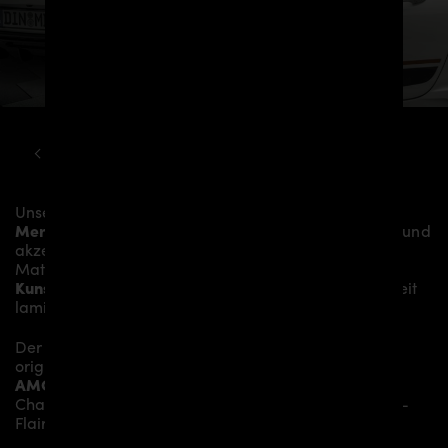
MERCEDES
GT
C190 PD700GTR BODY KIT
Unser
PD700GTR Heckklappenspoiler
verleiht dem
Mercedes-AMG GT/GTS C190/R190
mehr Dynamik und
akzentuiert die sportliche Linie des Fahrzeugs. Das
Material besteht aus einem
Glasfaser- /
Kunststoffverbund
und wird aufwändig in Handarbeit
laminiert und anschließend bearbeitet.
Der
PD700GTR Heckklappenspoiler
sitzt auf der
originalen
Heckklappe
und verleiht dem
Mercedes-
AMG GT/GTS C190/R190
somit den individuellen
Charakter und einen gewissen Hauch von Rennsport-
Flair.