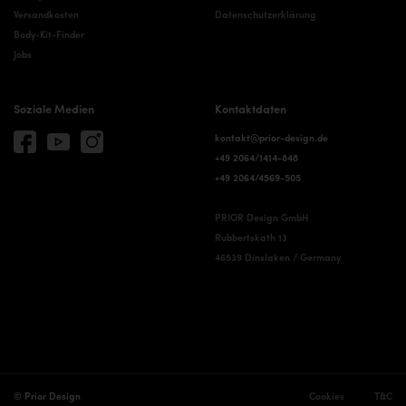
Versandkosten
Datenschutzerklärung
Body-Kit-Finder
Jobs
Soziale Medien
Kontaktdaten
kontakt@prior-design.de
+49 2064/1414-848
+49 2064/4569-505
PRIOR Design GmbH
Rubbertskath 13
46539 Dinslaken / Germany
© Prior Design
Cookies
T&C