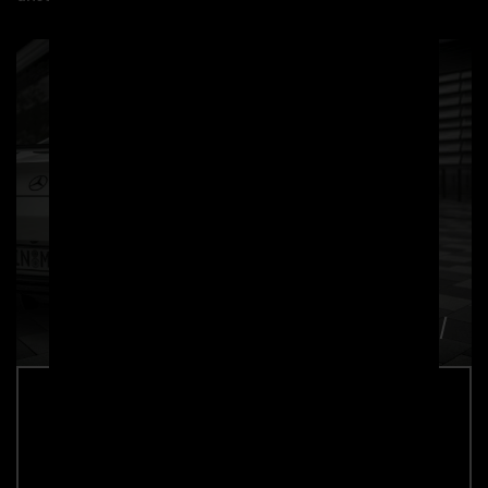
PD700GTR Heckklappenspoiler für
Mercedes-AMG GT/GTS