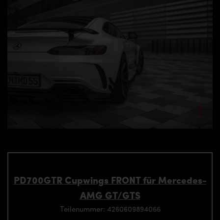
PD700GTR Cupwings FRONT für Mercedes-
AMG GT/GTS
Teilenummer: 4260609894066