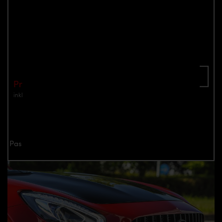
PD700GTR WB Frontstoßstange für
Mercedes-AMG GT/GTS
Teilenummer: 4260609893991
In den Warenkorb
Preis: €1,790.00
inkl. Mwst.
zzgl. Versandkosten
Jetzt anfragen
Passend für alle Mercedes-AMG GT/GTS Modelle