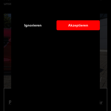
unserer Vertriebs- und Montagepartner vermitteln.
Ignorieren
Akzeptieren
PD700GTR WB Frontspoilerschwert Lip für
Mercedes-AMG GT/GTS