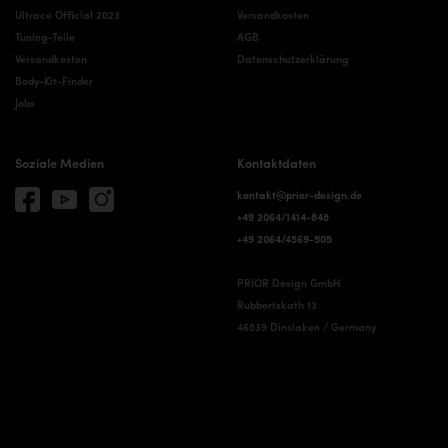
Ultrace Official 2023
Versandkosten
Tuning-Teile
AGB
Versandkosten
Datenschutzerklärung
Body-Kit-Finder
Jobs
Soziale Medien
Kontaktdaten
kontakt@prior-design.de
+49 2064/1414-848
+49 2064/4569-505
PRIOR Design GmbH
Rubbertskath 13
46539 Dinslaken / Germany