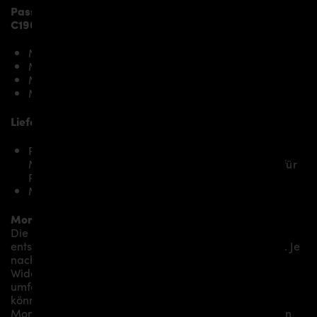
Passend bei folgenden Mercedes-AMG GT/GTS
C190/R190 Modellen:
Mercedes-AMG GT Coupé C190
Mercedes-AMG GTS Coupé C190
Mercedes-AMG GT Roadster R190
Mercedes-AMG GTS Roadster R190
Lieferumfang, Ausführung:
PD700GTR WB Frontspoilerschwert Lip für
Mercedes-AMG GT/GTS passend ausschließlich für
PD700GTR Frontstoßstange
Montagematerial (auf spezielle Anfrage)
Montage:
Die Montage empfehlen wir grundsätzlich durch
entsprechendes Fachpersonal durchführen zu lassen. Je
nach Aerodynamikpaket/
Karosseriepaket/Bodykit/
Widebodykit können kleine bis hin zu sehr
umfangreichen Montagearbeiten anfallen. Gerne
können wir Ihnen je nach Region eine professionelle
Montage in unserem Haus anbieten oder Sie an einen