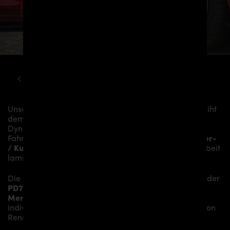
MERCEDES
GT
PD700GTR WIDEBODY KIT
Unsere
PD700GTR WB Frontspoilerschwert Lip
verleiht
dem
Mercedes-AMG GT/GTS C190/R190
mehr
Dynamik und akzentuiert die sportliche Linie des
Fahrzeugs. Das Material besteht aus einem
Glasfaser-
/ Kunststoffverbund
und wird aufwändig in Handarbeit
laminiert und anschließend bearbeitet.
Die
PD700GTR WB Frontspoilerschwert Lip
sitzt auf der
PD700GTR Frontstoßstange
und verleiht dem
Mercedes-AMG GT/GTS C190/R190
somit den
individuellen Charakter und einen gewissen Hauch von
Rennsport-Flair.