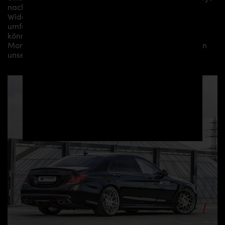
nach Aerodynamikpaket/
Karosseriepaket/Bodykit/
Widebodykit können kleine bis hin zu sehr
umfangreichen Montagearbeiten anfallen. Gerne
können wir Ihnen je nach Region eine professionelle
Montage in unserem Haus anbieten oder Sie an einen
unserer Vertriebs- und Montagepartner vermitteln.