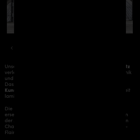
MERCEDES
S-KLASSE
W222 PD800S AERODYNAMIK KIT
Unsere
PD800S Seitenschweller inkl. Schwelleransatz
verleihen der
Mercedes S-Klasse W222
mehr Dynamik
und akzentuieren die sportliche Linie des Fahrzeugs.
Das Material besteht aus einem
Glasfaser- /
Kunststoffverbund
und wird aufwändig in Handarbeit
laminiert und anschließend bearbeitet.
Die
PD800S Seitenschweller inkl. Schwelleransatz
ersetzen die originalen
Seitenschweller
und verleihen
der
Mercedes S-Klasse W222
somit den individuellen
Charakter und einen gewissen Hauch von Rennsport-
Flair.