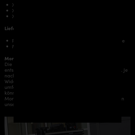
X-Klasse W470 220d
X-Klasse W470 250d
X-Klasse W470 350d
Lieferumfang, Ausführung:
PD500 Heckklappenspoiler für Mercedes X-Klasse
Montagematerial (auf spezielle Anfrage)
Montage:
Die Montage empfehlen wir grundsätzlich durch
entsprechendes Fachpersonal durchführen zu lassen. Je
nach Aerodynamikpaket/
Karosseriepaket/Bodykit/
Widebodykit können kleine bis hin zu sehr
umfangreichen Montagearbeiten anfallen. Gerne
können wir Ihnen je nach Region eine professionelle
Montage in unserem Haus anbieten oder Sie an einen
unserer Vertriebs- und Montagepartner vermitteln.