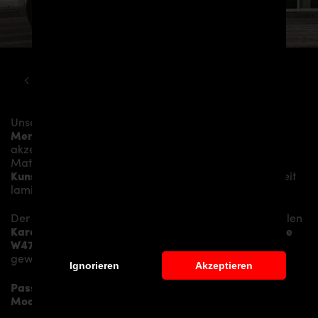
MERCEDES
X-KLASSE
W470 PD550 WIDEBODY KIT
Unser
PD550 Heckklappenspoiler
verleiht der
Mercedes X-Klasse W470
mehr Dynamik und
akzentuiert die sportliche Linie des Fahrzeugs. Das
Material besteht aus einem
Glasfaser- /
Kunststoffverbund
und wird aufwändig in Handarbeit
laminiert und anschließend bearbeitet.
Der
PD550 Heckklappenspoiler
sitzt auf den originalen
Karosserieteilen
und verleiht der
Mercedes X-Klasse
W470
somit den individuellen Charakter und einen
gewissen Hauch von Rennsport-Flair.
Ignorieren
Akzeptieren
Passend bei folgenden Mercedes X-Klasse W470
Modellen: