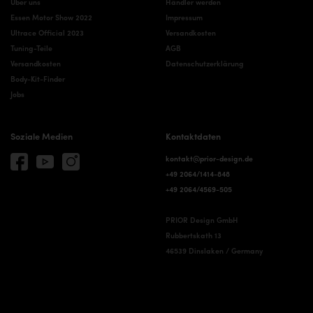
Über uns
Händler werden
Essen Motor Show 2022
Impressum
Ultrace Official 2023
Versandkosten
Tuning-Teile
AGB
Versandkosten
Datenschutzerklärung
Body-Kit-Finder
Jobs
Soziale Medien
Kontaktdaten
kontakt@prior-design.de
+49 2064/1414-848
+49 2064/4569-505
PRIOR Design GmbH
Rubbertskath 13
46539 Dinslaken / Germany