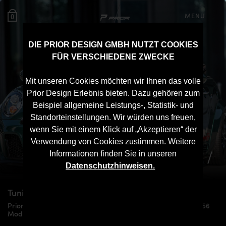
MENU
0
DIE PRIOR DESIGN GMBH NUTZT COOKIES
FÜR VERSCHIEDENE ZWECKE
Mit unseren Cookies möchten wir Ihnen das volle
Prior Design Erlebnis bieten. Dazu gehören zum
Beispiel allgemeine Leistungs-, Statistik- und
Standorteinstellungen. Wir würden uns freuen,
wenn Sie mit einem Klick auf „Akzeptieren“ der
Verwendung von Cookies zustimmen. Weitere
Informationen finden Sie in unseren
Datenschutzhinweisen.
Tuning für
Mini Cooper S
R56
Prior Design PD300+ Widebody-Kit für alle Mini Cooper S R56
Modelle