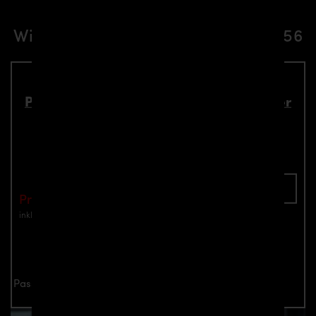
Widebody-Kit für Mini Cooper S R56
PD300+ Frontstoßstange inkl. Frontspoiler
für Mini Cooper R56
Teilenummer: 4260609893793
In den Warenkorb
Preis: €990.00
inkl. Mwst.
zzgl. Versandkosten
Jetzt anfragen
Passend für alle Mini Cooper & Cooper S R56 Modelle