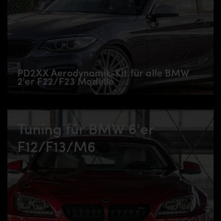
PD2XX Aerodynamik-Kit für alle BMW
2'er F22/F23 Modelle
Tuning für BMW 6'er
F12/F13/M6