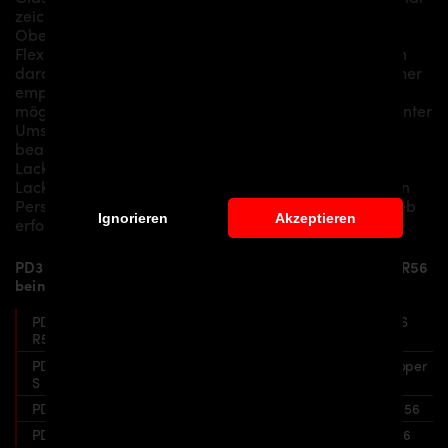
zeichnet sich durch eine leicht zu bearbeitende
Oberflächenstruktur aus, bietet zudem ausreichende
Flexibilität bei gleichzeitig hoher Stabilität. Wir weisen
darauf hin, dass es sich um Zubehörteile handelt. Daher
empfehlen wir Grundlegend eine Vormontage inkl.
möglichen Anpassungsarbeiten vor dem Lackieren. Unter
Umständen müssen die Bauteile mit Spritzspachtel
bearbeitet und anschließend erst grundiert und zur
Lackierung vorbereitet werden. Eine Montage und
Lackierung selbst sollte in der Regel nur von versierten
Personen oder durch einen professionellen Fachbetrieb
Ignorieren
Akzeptieren
erfolgen.
PD300+ Widebody Aerodynamik-Kit für Mini Cooper S R56
beinhaltet:
PD300+ Frontstoßstange inkl. Frontspoiler für Mini Cooper S
R56
PD300+ Seitenschweller inkl. Unterbauschwert für Mini Cooper
S R56
PD300+ Front- und Heckverbreiterung für Mini Cooper S R56
PD300+ Heckstoßstange inkl. Diffusor für Mini Cooper S R56