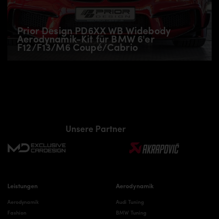
Prior Design PD6XX WB Widebody
Aerodynamik-Kit für BMW 6'er
F12/F13/M6 Coupé/Cabrio
Unsere Partner
Leistungen
Aerodynamik
Aerodynamik
Audi Tuning
Fashion
BMW Tuning