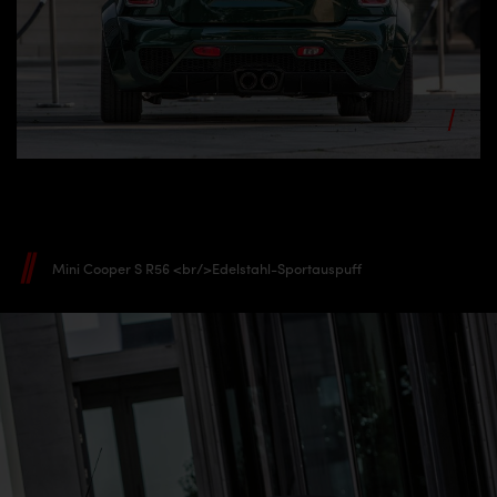
Mini Cooper S R56 <br/>Edelstahl-Sportauspuff