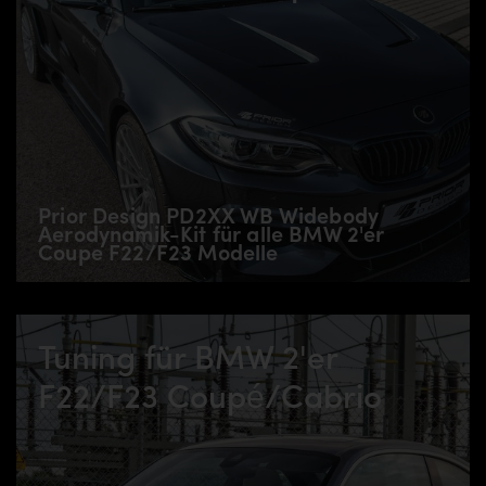
Prior Design PD2XX WB Widebody
Aerodynamik-Kit für alle BMW 2'er
Coupe F22/F23 Modelle
Tuning für BMW 2'er
F22/F23 Coupé/Cabrio