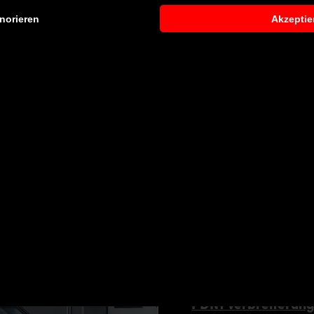
norieren
Akzeptie
Navara D23
vara D23
 entsprechendes Fachpersonal durchführen zu lassen. Je na
greichen Montagearbeiten anfallen. Gerne können wir Ihnen 
r Vertriebs- und Montagepartner vermitteln.
PDN1 Verbreiterung