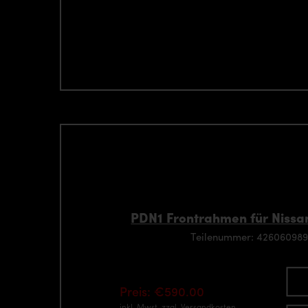
PDN1 Frontrahmen für Niss
Teilenummer: 42606098
Preis: €590.00
inkl. Mwst.
zzgl. Versandkosten