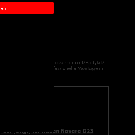
ren
ch Aerodynamikpaket/
Karosseriepaket/Bodykit/
je nach Region eine professionelle Montage in
-Set (8tlg.) für Nissan Navara D23