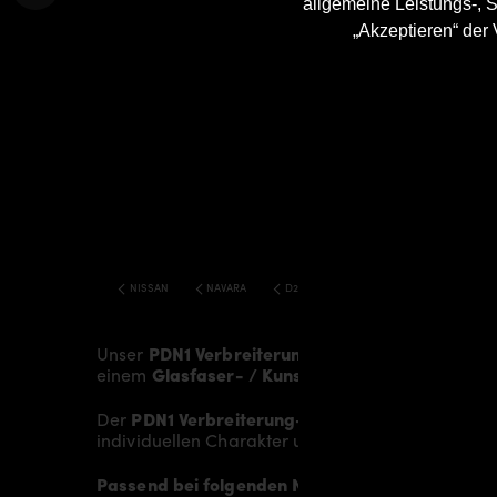
allgemeine Leistungs-, S
„Akzeptieren“ der
NISSAN
NAVARA
D23 PDN1 WIDEBODY KIT
Unser
PDN1 Verbreiterung-Set
verleiht dem
Nis
einem
Glasfaser- / Kunststoffverbund
und wird 
Der
PDN1 Verbreiterung-Set (8tlg.) für Nissan 
individuellen Charakter und einen gewissen Hauc
Passend bei folgenden Nissan Navara D23 Mode