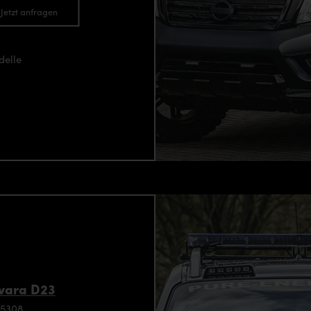
Jetzt anfragen
delle
avara D23
95308