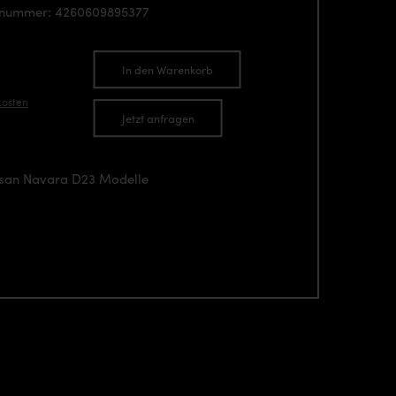
enummer: 4260609895377
In den Warenkorb
kosten
Jetzt anfragen
issan Navara D23 Modelle