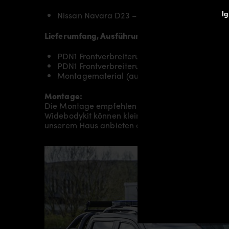
Nissan Navara D23 – VI Generation
Ig
Lieferumfang, Ausführung:
PDN1 Frontverbreiterung RECHTS für Nissan 
PDN1 Frontverbreiterung LINKS für Nissan Na
Montagematerial (auf spezielle Anfrage)
Montage:
Die Montage empfehlen wir grundsätzlich durch
Widebodykit können kleine bis hin zu sehr umfan
unserem Haus anbieten oder Sie an einen unsere