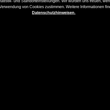
tatistik- und Standorteinstellungen. Wir würden uns freuen, wen
 Verwendung von Cookies zustimmen. Weitere Informationen fin
Datenschutzhinweisen.
san Navara D23
mehr Dynamik und akzentuiert die sportliche 
aufwändig in Handarbeit laminiert und anschließend bearbe
Navara D23
sitzt auf die originalen
Karosserieteilen
und verl
h von Rennsport-Flair.
llen: