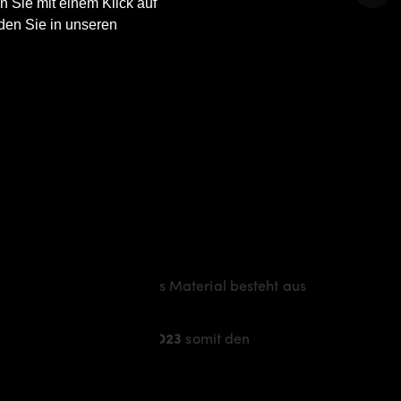
n Sie mit einem Klick auf
den Sie in unseren
Linie des Fahrzeugs. Das Material besteht aus
itet.
eiht dem
Nissan Navara D23
somit den