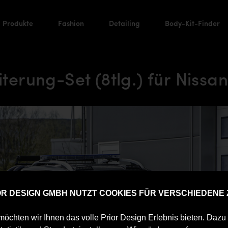
Produkte
Fashion
Detailing
Body-Kit-Finder
terung-Set (8tlg.) für Niss
IOR DESIGN GMBH NUTZT COOKIES FÜR VERSCHIEDENE
öchten wir Ihnen das volle Prior Design Erlebnis bieten. Daz