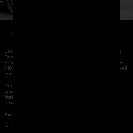
TOYOTA
YARIS
GR PD WIDEBODY KIT
Unser
PD Diffusor
verleiht dem
Toyota GR Yaris
mehr
Dynamik und akzentuiert die sportliche Linie des
Fahrzeugs. Das Material besteht aus einem
Glasfaser-
/ Kunststoffverbund
und wird aufwändig in Handarbeit
laminiert und anschließend bearbeitet.
Der
PD Diffusor für Toyota GR Yaris
ersetzt den
originalen
Diffusor
und verleiht dem
Toyota GR
Yaris
somit den individuellen Charakter und einen
gewissen Hauch von Rennsport-Flair.
Passend bei folgenden Toyota Yaris Modellen:
Toyota GR Yaris [2019+]