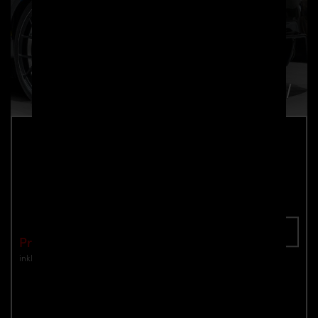
PD Diffusor für Toyota GR Yaris
Teilenummer: 4260609897333
In den Warenkorb
Preis: €649.00
inkl. Mwst.
zzgl. Versandkosten
Jetzt anfragen