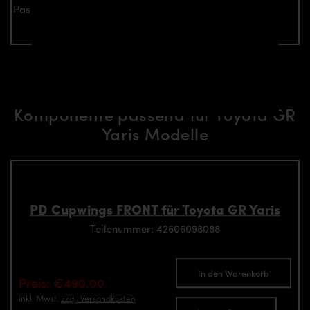
Passend für alle Toyota GR Yaris Modelle
Verwandte Aerodynamik-
Komponente passend für Toyota GR
Yaris Modelle
PD Cupwings FRONT für Toyota GR Yaris
Teilenummer: 42606098088
In den Warenkorb
Preis: €490.00
inkl. Mwst.
zzgl. Versandkosten