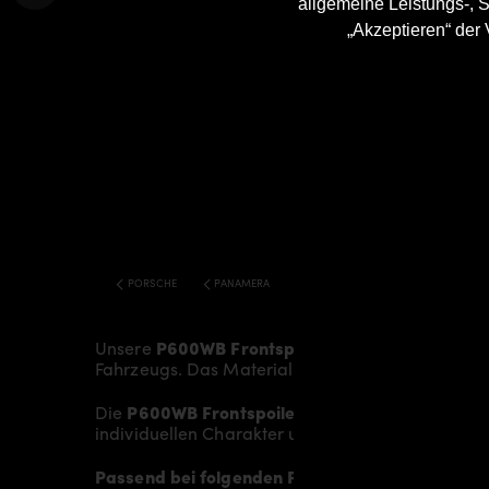
allgemeine Leistungs-, S
„Akzeptieren“ der
PORSCHE
PANAMERA
970 P600WB WIDEBODY KIT
Unsere
P600WB Frontspoilerlippe für P600 Fro
Fahrzeugs. Das Material besteht aus einem
Glas
Die
P600WB Frontspoilerlippe für Porsche Pa
individuellen Charakter und einen gewissen Hauc
Passend bei folgenden Porsche Panamera 970 