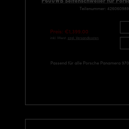
P600WB Seitenschweller für Por
Teilenummer: 42606098
Preis: €1,399.00
inkl. Mwst.
zzgl. Versandkosten
Passend für alle Porsche Panamera 97