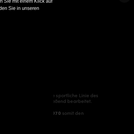
n Sie mit einem Klick auf
den Sie in unseren
mik und akzentuiert die sportliche Linie des
t laminiert und anschließend bearbeitet.
 dem
Porsche Panamera 970
somit den