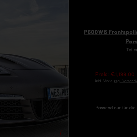
P600WB Frontspoile
Por
Teil
Preis: €1,199.00
inkl. Mwst.
zzgl. Versand
Passend nur für die