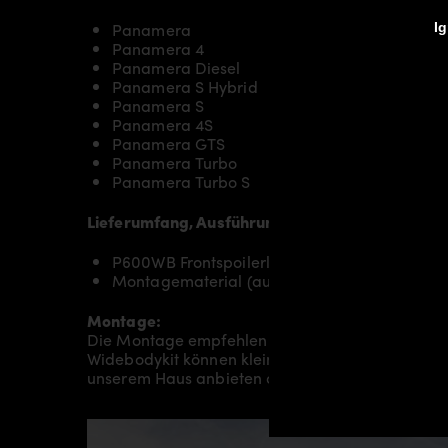
Panamera
Ig
Panamera 4
Panamera Diesel
Panamera S Hybrid
Panamera S
Panamera 4S
Panamera GTS
Panamera Turbo
Panamera Turbo S
Lieferumfang, Ausführung:
P600WB Frontspoilerlippe passend ausschließ
Montagematerial (auf spezielle Anfrage)
Montage:
Die Montage empfehlen wir grundsätzlich durch
Widebodykit können kleine bis hin zu sehr umfan
unserem Haus anbieten oder Sie an einen unsere