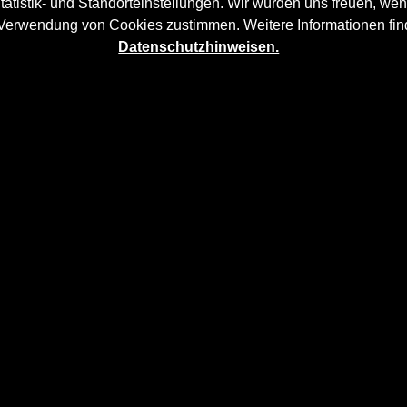
tatistik- und Standorteinstellungen. Wir würden uns freuen, wen
 Verwendung von Cookies zustimmen. Weitere Informationen fin
Datenschutzhinweisen.
ntstoßstange
verleiht dem
Porsche Panamera 970
mehr Dyna
faser- / Kunststoffverbund
und wird aufwändig in Handarbei
namera 970
sitzt auf der
P600 Frontstoßstange
und verleiht
h von Rennsport-Flair.
Modellen: