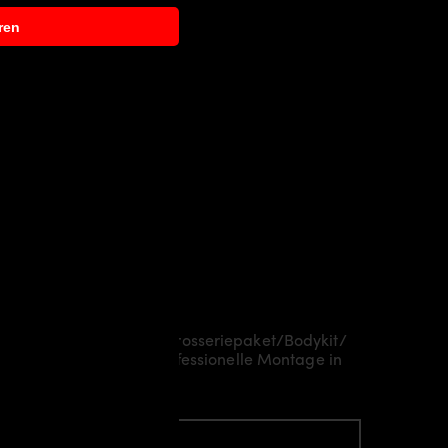
ren
ch Aerodynamikpaket/
Karosseriepaket/Bodykit/
je nach Region eine professionelle Montage in