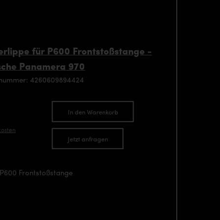
rlippe für P600 Frontstoßstange -
sche Panamera 970
enummer: 4260609894424
In den Warenkorb
kosten
Jetzt anfragen
 P600 Frontstoßstange