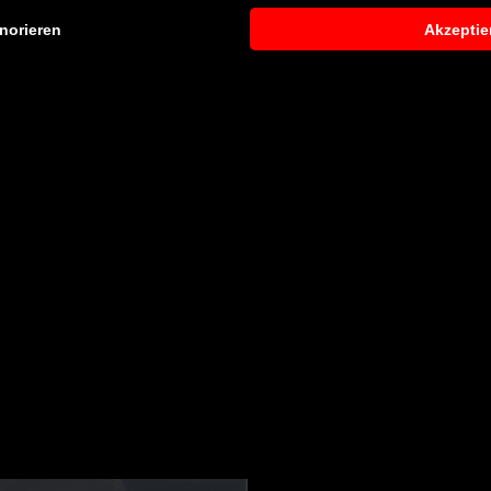
norieren
Akzeptie
lich für P600 Frontstoßstange
 entsprechendes Fachpersonal durchführen zu lassen. Je na
greichen Montagearbeiten anfallen. Gerne können wir Ihnen 
r Vertriebs- und Montagepartner vermitteln.