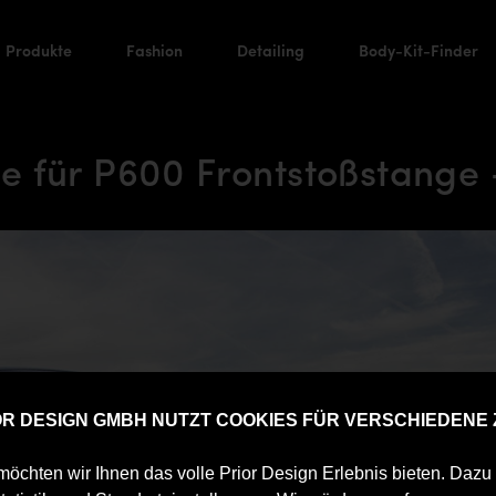
Produkte
Fashion
Detailing
Body-Kit-Finder
pe für P600 Frontstoßstange
IOR DESIGN GMBH NUTZT COOKIES FÜR VERSCHIEDENE
öchten wir Ihnen das volle Prior Design Erlebnis bieten. Daz