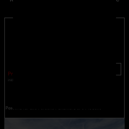
Panamera 970 Modelle
P600WB Frontstoßstange für Porsche
Panamera 970
Teilenummer: 4260609893380
In den Warenkorb
Preis: €1,399.00
inkl. Mwst.
zzgl. Versandkosten
Jetzt anfragen
Passend für alle Porsche Panamera 970 Modelle