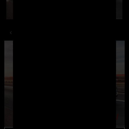
PORSCHE
PANAMERA
970 P600WB WIDEBODY KIT