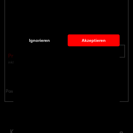
P600WB Heckstoßstange für Porsche
Panamera 970
Teilenummer: 4260609893397
Ignorieren
Akzeptieren
In den Warenkorb
Preis: €1,399.00
inkl. Mwst.
zzgl. Versandkosten
Jetzt anfragen
Passend für alle Porsche Panamera 970 Modelle
Verwandte Aerodynamik-
Komponente passend für Porsche