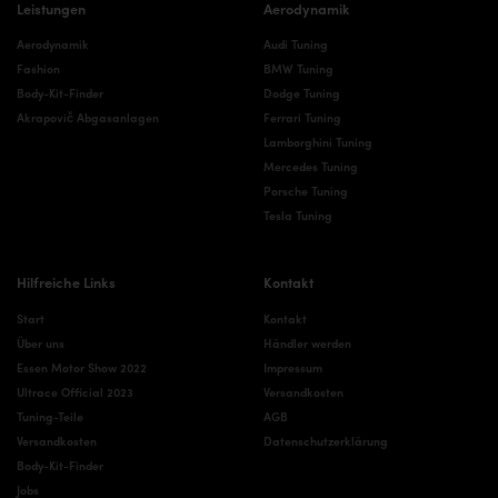
Leistungen
Aerodynamik
Aerodynamik
Audi Tuning
Fashion
BMW Tuning
Body-Kit-Finder
Dodge Tuning
Akrapovič Abgasanlagen
Ferrari Tuning
Lamborghini Tuning
Mercedes Tuning
Porsche Tuning
Tesla Tuning
Hilfreiche Links
Kontakt
Start
Kontakt
Über uns
Händler werden
Essen Motor Show 2022
Impressum
Ultrace Official 2023
Versandkosten
Tuning-Teile
AGB
Versandkosten
Datenschutzerklärung
Body-Kit-Finder
Jobs