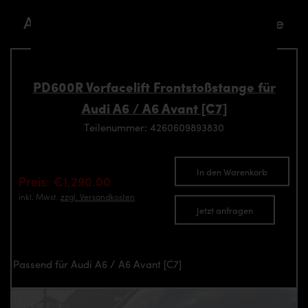
Komponente passend für Audi
A6/S6/RS6 [C7] Breitbau Modelle
PD600R Vorfacelift Frontstoßstange für
Audi A6 / A6 Avant [C7]
Teilenummer: 4260609893830
In den Warenkorb
Preis: €1,290.00
inkl. Mwst.
zzgl. Versandkosten
Jetzt anfragen
Passend für Audi A6 / A6 Avant [C7]