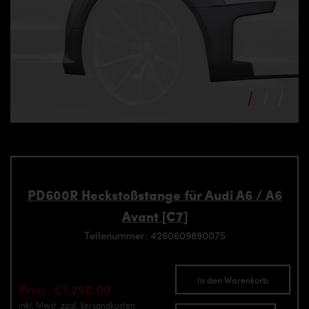
PD600R Heckstoßstange für Audi A6 / A6
Avant [C7]
Teilenummer: 4260609890075
In den Warenkorb
Preis: €1,290.00
inkl. Mwst.
zzgl. Versandkosten