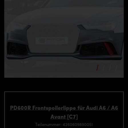
PD600R Frontspoilerlippe für Audi A6 / A6
Avant [C7]
Teilenummer: 4260609890051