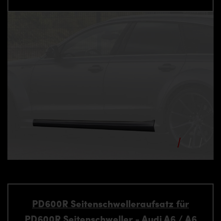
PD600R Seitenschwelleraufsatz für
PD600R Seitenschweller - Audi A6 / A6