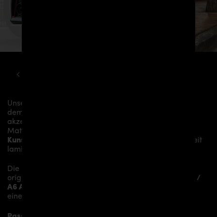
AUDI
A6
C7 PD600R WIDEBODY AERODYNAMIK KIT
Unsere
PD600R Vorfacelift Frontstoßstange
verleiht
dem
Audi A6 / A6 Avant [C7]
mehr Dynamik und
akzentuiert die sportliche Linie des Fahrzeugs. Das
Material besteht aus einem
Glasfaser- /
Kunststoffverbund
und wird aufwändig in Handarbeit
laminiert und anschließend bearbeitet.
Die
PD600R Vorfacelift Frontstoßstange
ersetzt die
originale
Frontstoßstange
und verleiht dem
Audi A6 /
A6 Avant [C7]
somit den individuellen Charakter und
einen gewissen Hauch von Rennsport-Flair.
Passend bei folgenden Audi A6 / A6 Avant [C7]