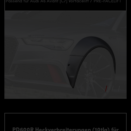
Passend für Audi A6 Avant [C7] Vorfacelift / PRE-FACELIFT
PD600R Heckverbreiterungen (10tlg) für