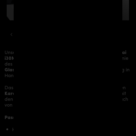
HYUNDAI
I30
PDN30X AERODYNAMIK KIT
Unser
PDN30X Dachspoiler GFK
verleiht dem
Hyundai
i30N
mehr Dynamik und akzentuiert die sportliche Linie
des Fahrzeugs. Das Material besteht aus einem
Glasfaser- / Kunststoffverbund
und wird aufwändig in
Handarbeit laminiert und anschließend bearbeitet.
Das
PDN30X Dachspoiler GFK
sitzt auf den originalen
Karosserieteilen
und verleiht dem
Hyundai i30N
somit
den individuellen Charakter und einen gewissen Hauch
von Rennsport-Flair.
Passend bei folgenden Hyundai i30N Modellen:
Hyundai i30N bis Facelift