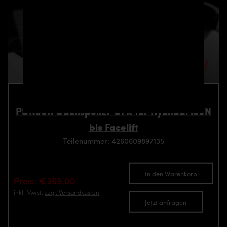
PDN30X Dachspoiler GFK für Hyundai i30N
bis Facelift
Teilenummer: 4260609897135
In den Warenkorb
Preis: €369.00
inkl. Mwst.
zzgl. Versandkosten
Jetzt anfragen