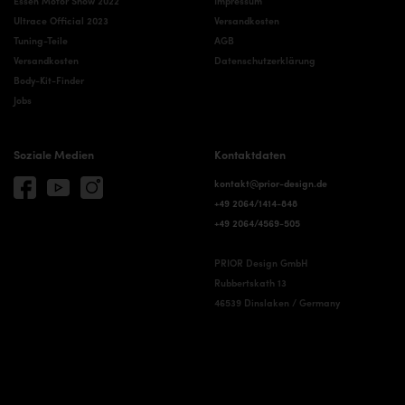
Essen Motor Show 2022
Impressum
Ultrace Official 2023
Versandkosten
Tuning-Teile
AGB
Versandkosten
Datenschutzerklärung
Body-Kit-Finder
Jobs
Soziale Medien
Kontaktdaten
kontakt@prior-design.de
+49 2064/1414-848
+49 2064/4569-505
PRIOR Design GmbH
Rubbertskath 13
46539 Dinslaken / Germany