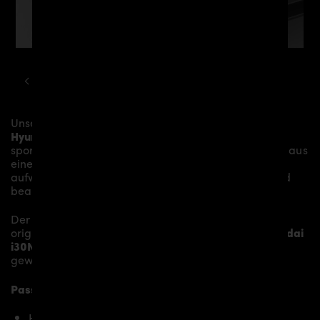
HYUNDAI
I30
PDN30X AERODYNAMIK KIT
Unser
PDN30X Frontrahmen GFK
verleihen dem
Hyundai i30N
mehr Dynamik und akzentuieren die
sportliche Linie des Fahrzeugs. Das Material besteht aus
einem
Glasfaser- / Kunststoffverbund
und wird
aufwändig in Handarbeit laminiert und anschließend
bearbeitet.
Der
PDN30X Frontrahmen GFK
sitzen auf den
originalen
Karosserieteilen
und verleihen dem
Hyundai
i30N
somit den individuellen Charakter und einen
gewissen Hauch von Rennsport-Flair.
Passend bei folgenden Hyundai i30N Modellen:
Hyundai i30N bis Facelift