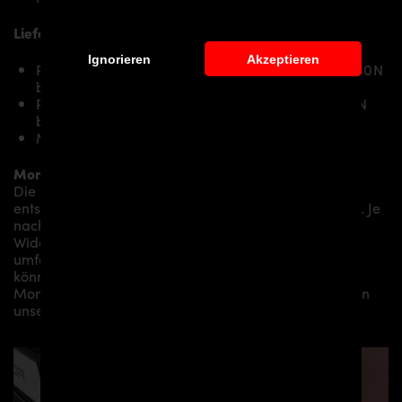
Lieferumfang, Ausführung:
Ignorieren
Akzeptieren
PDN30X Frontrahmen GFK RECHTS für Hyundai i30N
bis Facelift
PDN30X Frontrahmen GFK LINKS für Hyundai i30N
bis Facelift
Montagematerial (auf spezielle Anfrage)
Montage:
Die Montage empfehlen wir grundsätzlich durch
entsprechendes Fachpersonal durchführen zu lassen. Je
nach Aerodynamikpaket/
Karosseriepaket/Bodykit/
Widebodykit können kleine bis hin zu sehr
umfangreichen Montagearbeiten anfallen. Gerne
können wir Ihnen je nach Region eine professionelle
Montage in unserem Haus anbieten oder Sie an einen
unserer Vertriebs- und Montagepartner vermitteln.