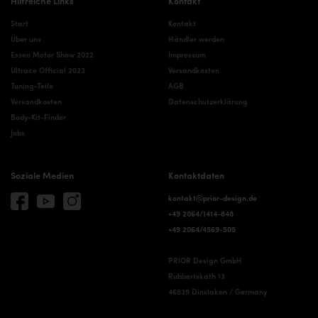
Hilfreiche Links
Kontakt
Start
Kontakt
Über uns
Händler werden
Essen Motor Show 2022
Impressum
Ultrace Official 2023
Versandkosten
Tuning-Teile
AGB
Versandkosten
Datenschutzerklärung
Body-Kit-Finder
Jobs
Soziale Medien
Kontaktdaten
kontakt@prior-design.de
+49 2064/1414-848
+49 2064/4569-505
PRIOR Design GmbH
Rubbertskath 13
46539 Dinslaken / Germany