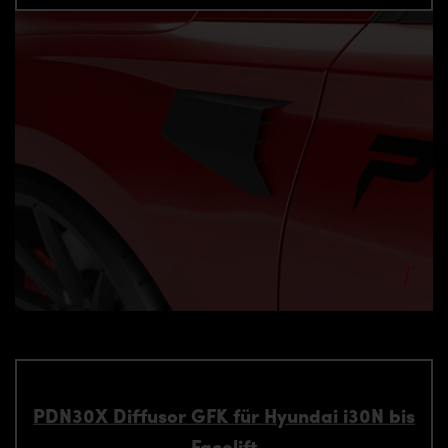
PDN30X Diffusor GFK für Hyundai i30N bis
Facelift