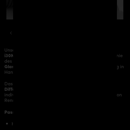
HYUNDAI
I30
PDN30X AERODYNAMIK KIT
Unser
PDN30X Diffusor GFK
verleiht dem
Hyundai
i30N
mehr Dynamik und akzentuiert die sportliche Linie
des Fahrzeugs. Das Material besteht aus einem
Glasfaser- / Kunststoffverbund
und wird aufwändig in
Handarbeit laminiert und anschließend bearbeitet.
Das
PDN30X Diffusor GFK
ersetzt den originalen
Diffusor
und verleiht dem
Hyundai i30N
somit den
individuellen Charakter und einen gewissen Hauch von
Rennsport-Flair.
Passend bei folgenden Hyundai i30N Modellen:
Hyundai i30N bis Facelift