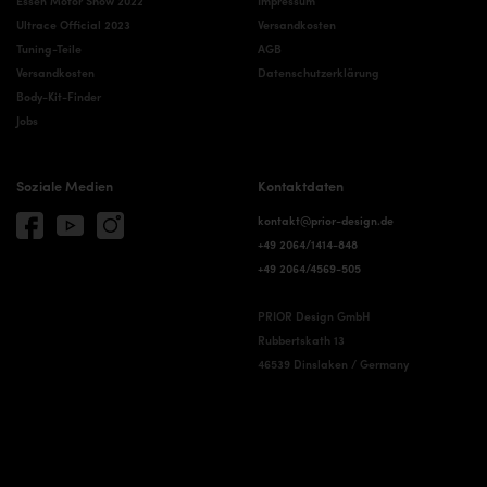
Essen Motor Show 2022
Impressum
Ultrace Official 2023
Versandkosten
Tuning-Teile
AGB
Versandkosten
Datenschutzerklärung
Body-Kit-Finder
Jobs
Soziale Medien
Kontaktdaten
kontakt@prior-design.de
+49 2064/1414-848
+49 2064/4569-505
PRIOR Design GmbH
Rubbertskath 13
46539 Dinslaken / Germany